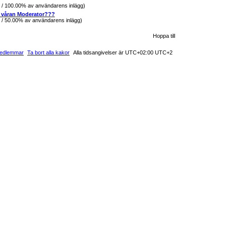
g / 100.00% av användarens inlägg)
 våran Moderator???
g / 50.00% av användarens inlägg)
Hoppa till
edlemmar
Ta bort alla kakor
Alla tidsangivelser är UTC+02:00 UTC+2