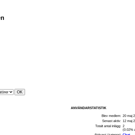
en
ANVÄNDARSTATISTIK
Blev medlem:
20 maj 
Senast aktiv:
12 maj 
Totalt antal inlägg:
2
(0.02% a
Aktivast i kategori:
Chat