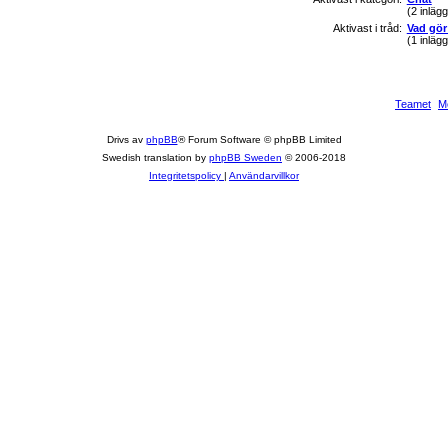
(2 inläg
Aktivast i tråd:
Vad gör
(1 inläg
Teamet
M
Drivs av
phpBB
® Forum Software © phpBB Limited
Swedish translation by
phpBB Sweden
© 2006-2018
Integritetspolicy
|
Användarvillkor