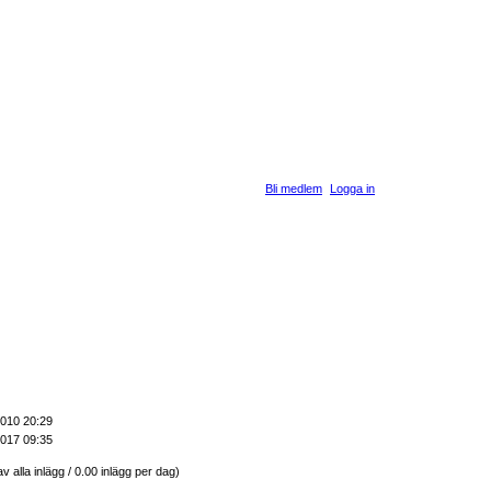
Bli medlem
Logga in
2010 20:29
2017 09:35
v alla inlägg / 0.00 inlägg per dag)