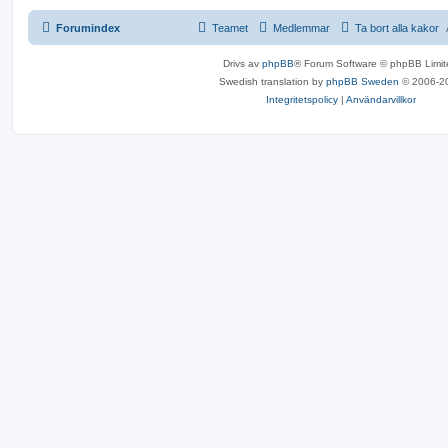
Forumindex
Teamet
Medlemmar
Ta bort alla kakor
Drivs av
phpBB
® Forum Software © phpBB Limit
Swedish translation by
phpBB Sweden
© 2006-2
Integritetspolicy
|
Användarvillkor