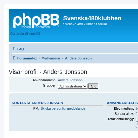
Svenska480klubben
Svenska 480 klubbens forum
Gå direkt till innehåll
FAQ
Forumindex
Medlemmar
Anders Jönsson
Visar profil - Anders Jönsson
Användarnamn:
Anders Jönsson
Grupper:
KONTAKTA ANDERS JÖNSSON
ANVÄNDARSTATIS
PM:
Skicka personligt meddelande
Blev medlem:
2
Senast aktiv:
0
Totalt antal inlägg:
0
(
d