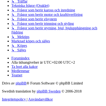
↳ Träffar
Tekniska frågor (Oraklet)
↳ Frågor som berör kaross och inredning
↳ Frågor som berör motor och kraftöverföring
↳ Frågor som berör elsystem
↳ Frågor som berör trimning och styling
↳ Frågor som berör styrning, hjul, hjulupphängning och
fjädring
↳ Mektips
Marknad köpes och säljes
↳ Köpes
↳ Säljes
Forumindex
Alla tidsangivelser är UTC+02:00 UTC+2
Ta bort alla kakor
Medlemmar
Teamet
Drivs av
phpBB
® Forum Software © phpBB Limited
Swedish translation by
phpBB Sweden
© 2006-2018
Integritetspolicy
|
Användarvillkor