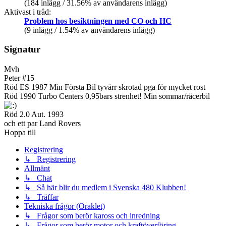
(184 inlägg / 31.56% av användarens inlägg)
Aktivast i tråd:
Problem hos besiktningen med CO och HC
(9 inlägg / 1.54% av användarens inlägg)
Signatur
Mvh
Peter #15
Röd ES 1987 Min Första Bil tyvärr skrotad pga för mycket rost
Röd 1990 Turbo Centers 0,95bars strenhet! Min sommar/räcerbil
Röd 2.0 Aut. 1993
och ett par Land Rovers
Hoppa till
Registrering
↳ Registrering
Allmänt
↳ Chat
↳ Så här blir du medlem i Svenska 480 Klubben!
↳ Träffar
Tekniska frågor (Oraklet)
↳ Frågor som berör kaross och inredning
↳ Frågor som berör motor och kraftöverföring