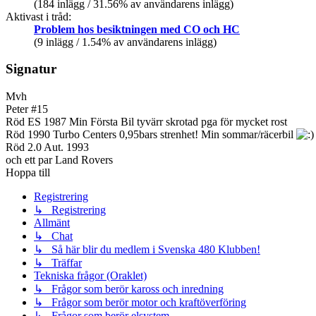
(184 inlägg / 31.56% av användarens inlägg)
Aktivast i tråd:
Problem hos besiktningen med CO och HC
(9 inlägg / 1.54% av användarens inlägg)
Signatur
Mvh
Peter #15
Röd ES 1987 Min Första Bil tyvärr skrotad pga för mycket rost
Röd 1990 Turbo Centers 0,95bars strenhet! Min sommar/räcerbil
Röd 2.0 Aut. 1993
och ett par Land Rovers
Hoppa till
Registrering
↳ Registrering
Allmänt
↳ Chat
↳ Så här blir du medlem i Svenska 480 Klubben!
↳ Träffar
Tekniska frågor (Oraklet)
↳ Frågor som berör kaross och inredning
↳ Frågor som berör motor och kraftöverföring
↳ Frågor som berör elsystem