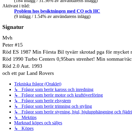
(184 inlägg / 31.56% av användarens inlägg)
Aktivast i tråd:
Problem hos besiktningen med CO och HC
(9 inlägg / 1.54% av användarens inlägg)
Signatur
Mvh
Peter #15
Röd ES 1987 Min Första Bil tyvärr skrotad pga för mycket r
Röd 1990 Turbo Centers 0,95bars strenhet! Min sommar/räc
Röd 2.0 Aut. 1993
och ett par Land Rovers
Tekniska frågor (Oraklet)
↳ Frågor som berör kaross och inredning
↳ Frågor som berör motor och kraftöverföring
↳ Frågor som berör elsystem
↳ Frågor som berör trimning och styling
↳ Frågor som berör styrning, hjul, hjulupphängning och fjädr
↳ Mektips
Marknad köpes och säljes
↳ Köpes