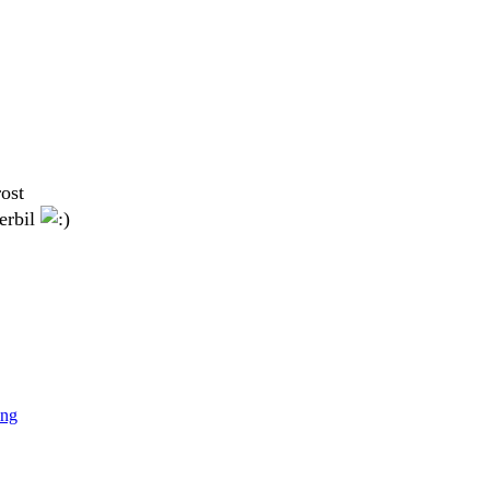
ost
erbil
ing