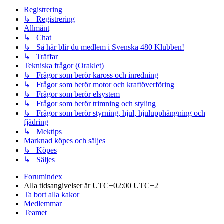
Registrering
↳ Registrering
Allmänt
↳ Chat
↳ Så här blir du medlem i Svenska 480 Klubben!
↳ Träffar
Tekniska frågor (Oraklet)
↳ Frågor som berör kaross och inredning
↳ Frågor som berör motor och kraftöverföring
↳ Frågor som berör elsystem
↳ Frågor som berör trimning och styling
↳ Frågor som berör styrning, hjul, hjulupphängning och
fjädring
↳ Mektips
Marknad köpes och säljes
↳ Köpes
↳ Säljes
Forumindex
Alla tidsangivelser är UTC+02:00 UTC+2
Ta bort alla kakor
Medlemmar
Teamet