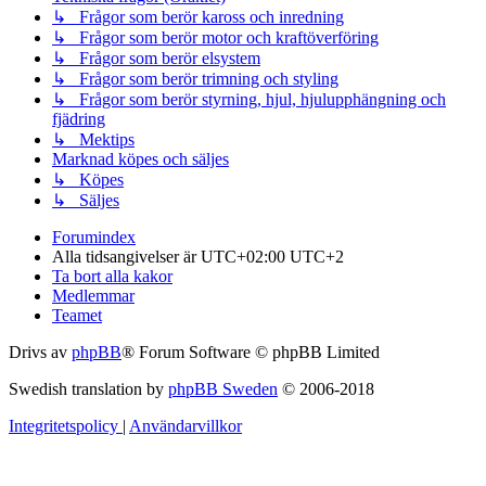
↳ Frågor som berör kaross och inredning
↳ Frågor som berör motor och kraftöverföring
↳ Frågor som berör elsystem
↳ Frågor som berör trimning och styling
↳ Frågor som berör styrning, hjul, hjulupphängning och
fjädring
↳ Mektips
Marknad köpes och säljes
↳ Köpes
↳ Säljes
Forumindex
Alla tidsangivelser är UTC+02:00 UTC+2
Ta bort alla kakor
Medlemmar
Teamet
Drivs av
phpBB
® Forum Software © phpBB Limited
Swedish translation by
phpBB Sweden
© 2006-2018
Integritetspolicy
|
Användarvillkor