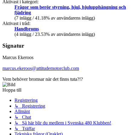
Aktivast i kategori:
Frågor som berör styrning, hjul, hjulupphängning och
fjädring
(7 inlägg / 41.18% av användarens inlägg)
Aktivast i tråd:
Handbroms
(4 inlägg / 23.53% av användarens inlägg)
Signatur
Marcus Ekeroos
marcus.ekeroos@attitudemotorclub.com
Vem behöver bromsar när det finns tuta?!?
Hoppa till
Registrering
↳ Registrering
Allmänt
↳ Chat
↳ Så här blir du medlem i Svenska 480 Klubben!
↳ Träffar
Tekniska frågor (Oraklet)