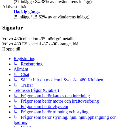
(27 inlägg / 84.38% av användarens inlägg)
Aktivast i tråd:
Hackig gång..
(5 inlägg / 15.62% av användarens inlägg)
Signatur
Volvo 480collection -95 mörkgråmetallic
Volvo 480 ES special -87 / -00 orange, blå
Hoppa till
Registrering
↳ Registrering
Allmänt
↳ Chat
↳ Så här blir du medlem i Svenska 480 Klubben!
↳ Träffar
Tekniska frågor (Oraklet)
↳ Frågor som berör kaross och inredning
↳ Frågor som berör motor och kraftöverföring
↳ Frågor som berör elsystem
↳ Frågor som berör trimning och styling
↳ Frågor som berör styrning, hjul, hjulupphängning och
fjädring