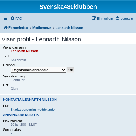
Svenska480klubben
FAQ
Bli medlem
Logga in
Forumindex
Medlemmar
Lennarth Nilsson
Visar profil - Lennarth Nilsson
Användarnamn:
Lennarth Nilsson
Titel:
Site Admin
Grupper:
Sysselsättning:
Elektriker
Ort:
Öland
KONTAKTA LENNARTH NILSSON
PM:
Skicka personligt meddelande
ANVÄNDARSTATISTIK
Blev medlem:
18 jan 2004 22:07
Senast aktiv:
-