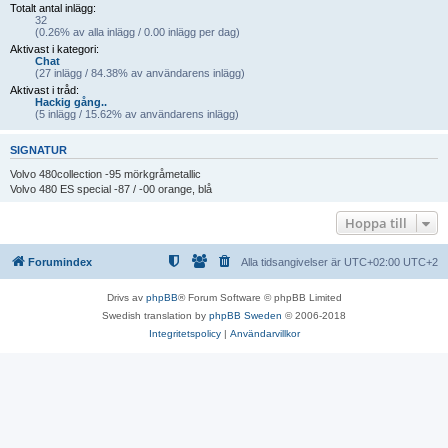
Totalt antal inlägg:
32
(0.26% av alla inlägg / 0.00 inlägg per dag)
Aktivast i kategori:
Chat
(27 inlägg / 84.38% av användarens inlägg)
Aktivast i tråd:
Hackig gång..
(5 inlägg / 15.62% av användarens inlägg)
SIGNATUR
Volvo 480collection -95 mörkgråmetallic
Volvo 480 ES special -87 / -00 orange, blå
Hoppa till
Forumindex
Alla tidsangivelser är UTC+02:00 UTC+2
Drivs av
phpBB
® Forum Software © phpBB Limited
Swedish translation by
phpBB Sweden
© 2006-2018
Integritetspolicy
|
Användarvillkor