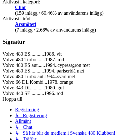
Aktivast i kategori:
Chat
(159 inlägg / 60.46% av användarens inlägg)
Aktivast i tråd:
Årsmötet!
(7 inlägg / 2.66% av användarens inlägg)
Signatur
Volvo 480 ES...........1986..vit
Volvo 480 Turbo.......1987..röd
Volvo 480 ES aut......1994..cypressgrön met
Volvo 480 ES...........1994..pariserblå met
Volvo 480 Turbo aut.1994..svart met
Volvo 66 DL Kombi...1978..orange
Volvo 343 DL...........1980..gul
Volvo 440 SE ..........1996..röd
Hoppa till
Registrering
↳ Registrering
Allmänt
↳ Chat
↳ Så här blir du medlem i Svenska 480 Klubben!
↳ Träffar