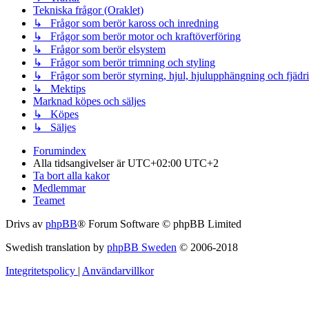
Tekniska frågor (Oraklet)
↳ Frågor som berör kaross och inredning
↳ Frågor som berör motor och kraftöverföring
↳ Frågor som berör elsystem
↳ Frågor som berör trimning och styling
↳ Frågor som berör styrning, hjul, hjulupphängning och fjädr
↳ Mektips
Marknad köpes och säljes
↳ Köpes
↳ Säljes
Forumindex
Alla tidsangivelser är UTC+02:00 UTC+2
Ta bort alla kakor
Medlemmar
Teamet
Drivs av
phpBB
® Forum Software © phpBB Limited
Swedish translation by
phpBB Sweden
© 2006-2018
Integritetspolicy
|
Användarvillkor