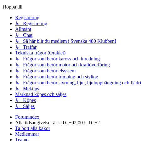
Hoppa till
Registrering
↳ Registrering
Allmänt
↳ Chat
↳ Så här blir du medlem i Svenska 480 Klubben!
↳ Träffar
Tekniska frågor (Oraklet)
↳ Frågor som berör kaross och inredning
↳ Frågor som berör motor och kraftöverföring
↳ Frågor som berör elsystem
↳ Frågor som berör trimning och styling
↳ Frågor som berör styrning, hjul, hjulupphängning och fjädr
↳ Mektips
Marknad köpes och säljes
↳ Köpes
↳ Säljes
Forumindex
Alla tidsangivelser är UTC+02:00 UTC+2
Ta bort alla kakor
Medlemmar
Teamet