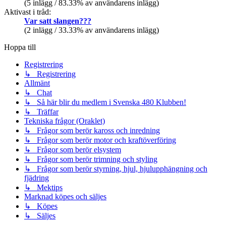
(5 inlägg / 83.33% av användarens inlägg)
Aktivast i tråd:
Var satt slangen???
(2 inlägg / 33.33% av användarens inlägg)
Hoppa till
Registrering
↳ Registrering
Allmänt
↳ Chat
↳ Så här blir du medlem i Svenska 480 Klubben!
↳ Träffar
Tekniska frågor (Oraklet)
↳ Frågor som berör kaross och inredning
↳ Frågor som berör motor och kraftöverföring
↳ Frågor som berör elsystem
↳ Frågor som berör trimning och styling
↳ Frågor som berör styrning, hjul, hjulupphängning och
fjädring
↳ Mektips
Marknad köpes och säljes
↳ Köpes
↳ Säljes