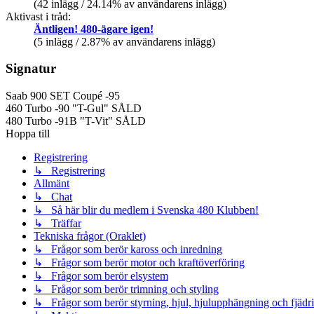
(42 inlägg / 24.14% av användarens inlägg)
Aktivast i tråd:
Äntligen! 480-ägare igen!
(5 inlägg / 2.87% av användarens inlägg)
Signatur
Saab 900 SET Coupé -95
460 Turbo -90 "T-Gul" SÅLD
480 Turbo -91B "T-Vit" SÅLD
Hoppa till
Registrering
↳ Registrering
Allmänt
↳ Chat
↳ Så här blir du medlem i Svenska 480 Klubben!
↳ Träffar
Tekniska frågor (Oraklet)
↳ Frågor som berör kaross och inredning
↳ Frågor som berör motor och kraftöverföring
↳ Frågor som berör elsystem
↳ Frågor som berör trimning och styling
↳ Frågor som berör styrning, hjul, hjulupphängning och fjädr