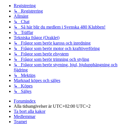
Registrering
↳ Registrering
Allmänt
↳ Chat
↳ Så här blir du medlem i Svenska 480 Klubben!
↳ Träffar
Tekniska frågor (Oraklet)
↳ Frågor som berör kaross och inredning
↳ Frågor som berör motor och kraftöverföring
↳ Frågor som berör elsystem
↳ Frågor som berör trimning och styling
↳ Frågor som berör styrning, hjul, hjulupphängning och
fjädring
↳ Mektips
Marknad köpes och säljes
↳ Köpes
↳ Säljes
Forumindex
Alla tidsangivelser är UTC+02:00 UTC+2
Ta bort alla kakor
Medlemmar
Teamet