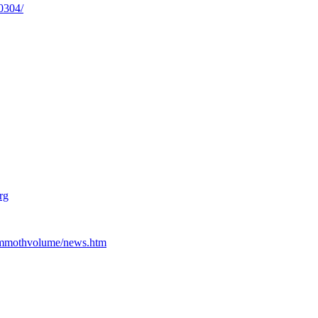
0304/
rg
ammothvolume/news.htm