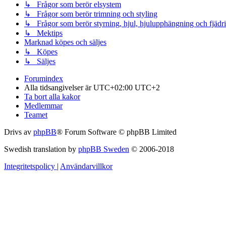
↳ Frågor som berör elsystem
↳ Frågor som berör trimning och styling
↳ Frågor som berör styrning, hjul, hjulupphängning och fjädr
↳ Mektips
Marknad köpes och säljes
↳ Köpes
↳ Säljes
Forumindex
Alla tidsangivelser är UTC+02:00 UTC+2
Ta bort alla kakor
Medlemmar
Teamet
Drivs av
phpBB
® Forum Software © phpBB Limited
Swedish translation by
phpBB Sweden
© 2006-2018
Integritetspolicy
|
Användarvillkor