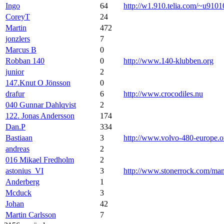
Ingo
64
http://w1.910.telia.com/~u9101
CoreyT
24
Martin
472
jonzlers
7
Marcus B
0
Robban 140
0
http://www.140-klubben.org
junior
2
147.Knut O Jönsson
0
drafur
6
http://www.crocodiles.nu
040 Gunnar Dahlqvist
2
122. Jonas Andersson
174
Dan.P
334
Bastiaan
3
http://www.volvo-480-europe.o
andreas
2
016 Mikael Fredholm
2
astonius_VI
3
http://www.stonerrock.com/m
Anderberg
1
Mcduck
3
Johan
42
Martin Carlsson
7