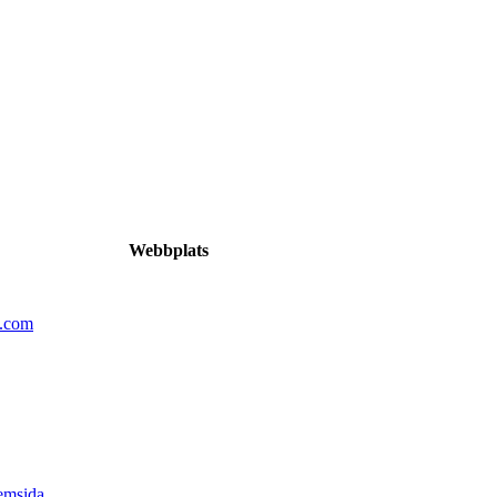
Webbplats
n.com
emsida