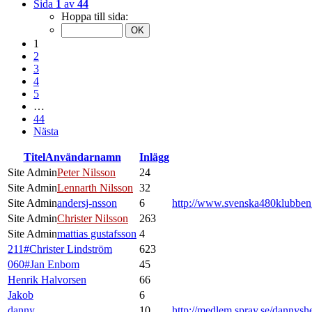
Sida
1
av
44
Hoppa till sida:
1
2
3
4
5
…
44
Nästa
Titel
Användarnamn
Inlägg
Site Admin
Peter Nilsson
24
Site Admin
Lennarth Nilsson
32
Site Admin
andersj-nsson
6
http://www.svenska480klubbe
Site Admin
Christer Nilsson
263
Site Admin
mattias gustafsson
4
211#Christer Lindström
623
060#Jan Enbom
45
Henrik Halvorsen
66
Jakob
6
danny
10
http://medlem.spray.se/dannysh