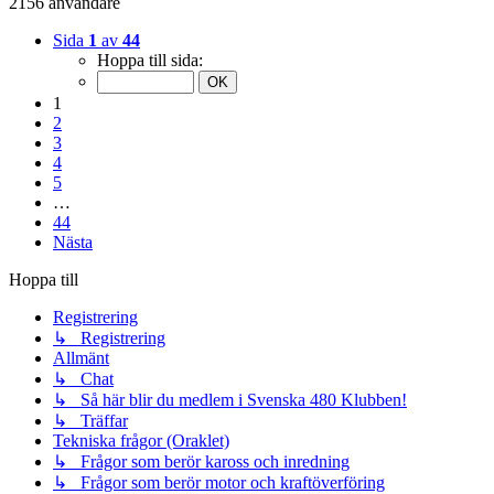
2156 användare
Sida
1
av
44
Hoppa till sida:
1
2
3
4
5
…
44
Nästa
Hoppa till
Registrering
↳ Registrering
Allmänt
↳ Chat
↳ Så här blir du medlem i Svenska 480 Klubben!
↳ Träffar
Tekniska frågor (Oraklet)
↳ Frågor som berör kaross och inredning
↳ Frågor som berör motor och kraftöverföring