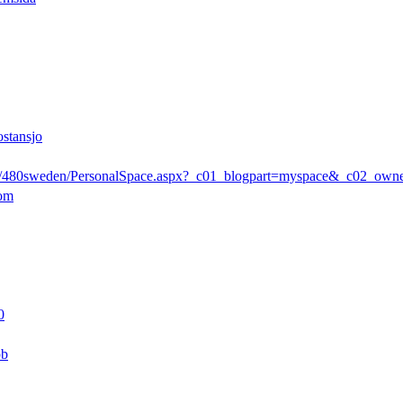
ostansjo
rs/480sweden/PersonalSpace.aspx?_c01_blogpart=myspace&_c02_ow
com
0
pb