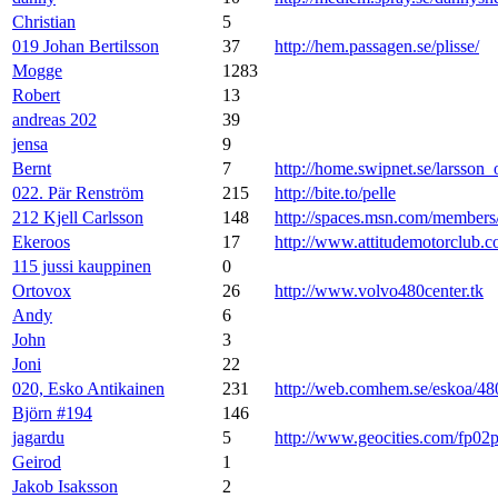
Christian
5
019 Johan Bertilsson
37
http://hem.passagen.se/plisse/
Mogge
1283
Robert
13
andreas 202
39
jensa
9
Bernt
7
http://home.swipnet.se/larsson_
022. Pär Renström
215
http://bite.to/pelle
212 Kjell Carlsson
148
http://spaces.msn.com/membe
Ekeroos
17
http://www.attitudemotorclub.
115 jussi kauppinen
0
Ortovox
26
http://www.volvo480center.tk
Andy
6
John
3
Joni
22
020, Esko Antikainen
231
http://web.comhem.se/eskoa/48
Björn #194
146
jagardu
5
http://www.geocities.com/fp02
Geirod
1
Jakob Isaksson
2