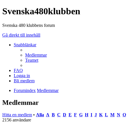
Svenska480klubben
Svenska 480 klubbens forum
Gå direkt till innehåll
Snabblänkar
Medlemmar
Teamet
FAQ
Logga in
Bli medlem
Forumindex
Medlemmar
Medlemmar
Hitta en medlem
•
Alla
A
B
C
D
E
F
G
H
I
J
K
L
M
N
O
2156 användare