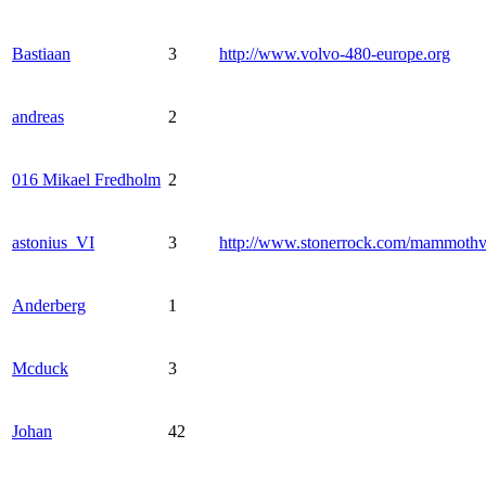
Bastiaan
3
http://www.volvo-480-europe.org
andreas
2
016 Mikael Fredholm
2
astonius_VI
3
http://www.stonerrock.com/mammoth
Anderberg
1
Mcduck
3
Johan
42