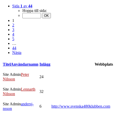
Sida
1
av
44
Hoppa till sida:
1
2
3
4
5
…
44
Nästa
Titel
Användarnamn
Inlägg
Webbplats
Site Admin
Peter
24
Nilsson
Site Admin
Lennarth
32
Nilsson
Site Admin
andersj-
6
http://www.svenska480klubben.com
nsson