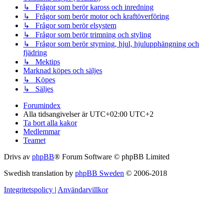
↳ Frågor som berör kaross och inredning
↳ Frågor som berör motor och kraftöverföring
↳ Frågor som berör elsystem
↳ Frågor som berör trimning och styling
↳ Frågor som berör styrning, hjul, hjulupphängning och
fjädring
↳ Mektips
Marknad köpes och säljes
↳ Köpes
↳ Säljes
Forumindex
Alla tidsangivelser är UTC+02:00 UTC+2
Ta bort alla kakor
Medlemmar
Teamet
Drivs av
phpBB
® Forum Software © phpBB Limited
Swedish translation by
phpBB Sweden
© 2006-2018
Integritetspolicy
|
Användarvillkor