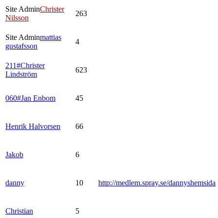
Site Admin
Christer
263
Nilsson
Site Admin
mattias
4
gustafsson
211#Christer
623
Lindström
060#Jan Enbom
45
Henrik Halvorsen
66
Jakob
6
danny
10
http://medlem.spray.se/dannyshemsida
Christian
5