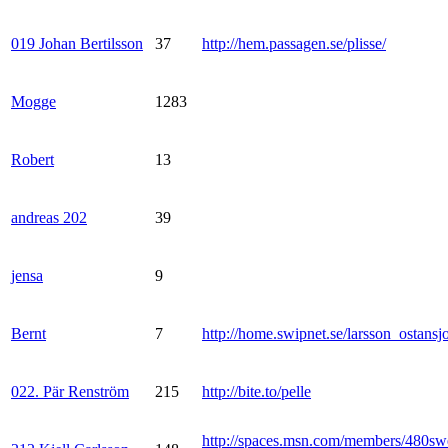
019 Johan Bertilsson
37
http://hem.passagen.se/plisse/
Mogge
1283
Robert
13
andreas 202
39
jensa
9
Bernt
7
http://home.swipnet.se/larsson_ostansj
022. Pär Renström
215
http://bite.to/pelle
http://spaces.msn.com/members/480sw