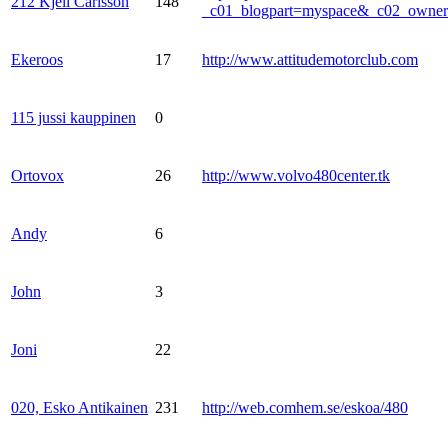
212 Kjell Carlsson
148
_c01_blogpart=myspace&_c02_own
Ekeroos
17
http://www.attitudemotorclub.com
115 jussi kauppinen
0
Ortovox
26
http://www.volvo480center.tk
Andy
6
John
3
Joni
22
020, Esko Antikainen
231
http://web.comhem.se/eskoa/480