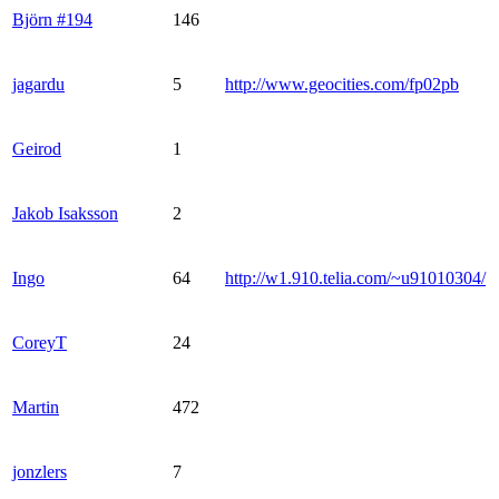
Björn #194
146
jagardu
5
http://www.geocities.com/fp02pb
Geirod
1
Jakob Isaksson
2
Ingo
64
http://w1.910.telia.com/~u91010304/
CoreyT
24
Martin
472
jonzlers
7