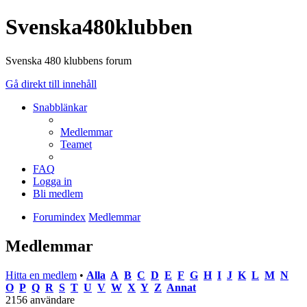
Svenska480klubben
Svenska 480 klubbens forum
Gå direkt till innehåll
Snabblänkar
Medlemmar
Teamet
FAQ
Logga in
Bli medlem
Forumindex
Medlemmar
Medlemmar
Hitta en medlem
•
Alla
A
B
C
D
E
F
G
H
I
J
K
L
M
N
O
P
Q
R
S
T
U
V
W
X
Y
Z
Annat
2156 användare