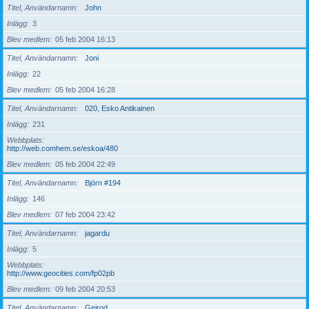
Titel, Användarnamn
John
Inlägg
3
Blev medlem
05 feb 2004 16:13
Titel, Användarnamn
Joni
Inlägg
22
Blev medlem
05 feb 2004 16:28
Titel, Användarnamn
020, Esko Antikainen
Inlägg
231
Webbplats
http://web.comhem.se/eskoa/480
Blev medlem
05 feb 2004 22:49
Titel, Användarnamn
Björn #194
Inlägg
146
Blev medlem
07 feb 2004 23:42
Titel, Användarnamn
jagardu
Inlägg
5
Webbplats
http://www.geocities.com/fp02pb
Blev medlem
09 feb 2004 20:53
Titel, Användarnamn
Geirod