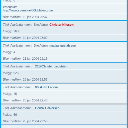
Inlägg
6
Webbplats
http://www.svenska480klubben.com
Blev medlem
19 jan 2004 20:37
Titel, Användarnamn
Site Admin
Christer Nilsson
Inlägg
263
Blev medlem
19 jan 2004 23:00
Titel, Användarnamn
Site Admin
mattias gustafsson
Inlägg
4
Blev medlem
21 jan 2004 22:13
Titel, Användarnamn
211#Christer Lindström
Inlägg
623
Blev medlem
28 jan 2004 19:57
Titel, Användarnamn
060#Jan Enbom
Inlägg
45
Blev medlem
28 jan 2004 22:48
Titel, Användarnamn
Henrik Halvorsen
Inlägg
66
Blev medlem
28 jan 2004 23:59