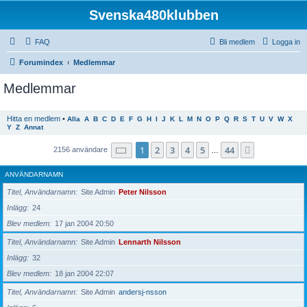
Svenska480klubben
FAQ
Bli medlem
Logga in
Forumindex
Medlemmar
Medlemmar
Hitta en medlem
•
Alla
A
B
C
D
E
F
G
H
I
J
K
L
M
N
O
P
Q
R
S
T
U
V
W
X
Y
Z
Annat
Sida
1
av
44
1
2
3
4
5
44
Nästa
2156 användare
…
ANVÄNDARNAMN
Titel, Användarnamn
Site Admin
Peter Nilsson
Inlägg
24
Blev medlem
17 jan 2004 20:50
Titel, Användarnamn
Site Admin
Lennarth Nilsson
Inlägg
32
Blev medlem
18 jan 2004 22:07
Titel, Användarnamn
Site Admin
andersj-nsson