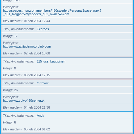
Inlägg
148
Webbplats
http://spaces.msn.com/members/480sweden/PersonalSpace.aspx?
_c01_blogpart=myspace&_c02_owner=1&am
Blev medlem
01 feb 2004 12:44
Titel, Användarnamn
Ekeroos
Inlägg
17
Webbplats
http://www.attitudemotorclub.com
Blev medlem
02 feb 2004 13:08
Titel, Användarnamn
115 jussi kauppinen
Inlägg
0
Blev medlem
03 feb 2004 17:15
Titel, Användarnamn
Ortovox
Inlägg
26
Webbplats
http://www.volvo480center.tk
Blev medlem
04 feb 2004 21:36
Titel, Användarnamn
Andy
Inlägg
6
Blev medlem
05 feb 2004 01:02