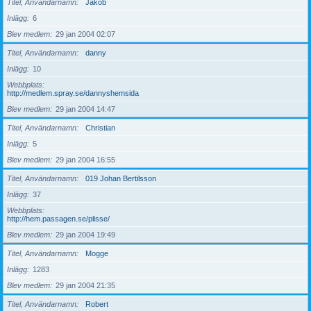
Titel, Användarnamn
Jakob
Inlägg
6
Blev medlem
29 jan 2004 02:07
Titel, Användarnamn
danny
Inlägg
10
Webbplats
http://medlem.spray.se/dannyshemsida
Blev medlem
29 jan 2004 14:47
Titel, Användarnamn
Christian
Inlägg
5
Blev medlem
29 jan 2004 16:55
Titel, Användarnamn
019 Johan Bertilsson
Inlägg
37
Webbplats
http://hem.passagen.se/plisse/
Blev medlem
29 jan 2004 19:49
Titel, Användarnamn
Mogge
Inlägg
1283
Blev medlem
29 jan 2004 21:35
Titel, Användarnamn
Robert