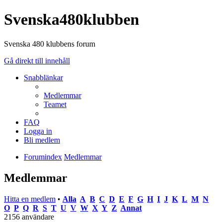
Svenska480klubben
Svenska 480 klubbens forum
Gå direkt till innehåll
Snabblänkar
Medlemmar
Teamet
FAQ
Logga in
Bli medlem
Forumindex
Medlemmar
Medlemmar
Hitta en medlem
•
Alla
A
B
C
D
E
F
G
H
I
J
K
L
M
N
O
P
Q
R
S
T
U
V
W
X
Y
Z
Annat
2156 användare