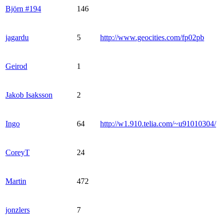
Björn #194
146
jagardu
5
http://www.geocities.com/fp02pb
Geirod
1
Jakob Isaksson
2
Ingo
64
http://w1.910.telia.com/~u91010304/
CoreyT
24
Martin
472
jonzlers
7