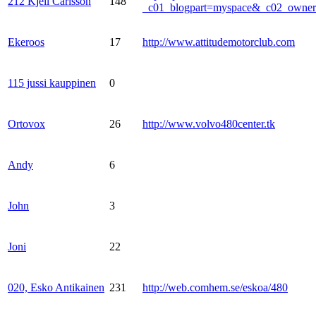
212 Kjell Carlsson
148
_c01_blogpart=myspace&_c02_own
Ekeroos
17
http://www.attitudemotorclub.com
115 jussi kauppinen
0
Ortovox
26
http://www.volvo480center.tk
Andy
6
John
3
Joni
22
020, Esko Antikainen
231
http://web.comhem.se/eskoa/480