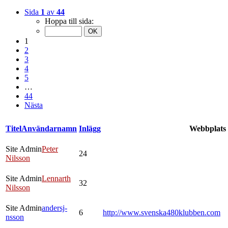
Sida
1
av
44
Hoppa till sida:
1
2
3
4
5
…
44
Nästa
Titel
Användarnamn
Inlägg
Webbplats
Site Admin
Peter
24
Nilsson
Site Admin
Lennarth
32
Nilsson
Site Admin
andersj-
6
http://www.svenska480klubben.com
nsson