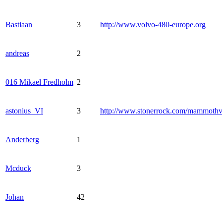
Bastiaan
3
http://www.volvo-480-europe.org
andreas
2
016 Mikael Fredholm
2
astonius_VI
3
http://www.stonerrock.com/mammoth
Anderberg
1
Mcduck
3
Johan
42