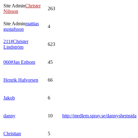
Site Admin
Christer
263
Nilsson
Site Admin
mattias
4
gustafsson
211#Christer
623
Lindström
060#Jan Enbom
45
Henrik Halvorsen
66
Jakob
6
danny
10
http://medlem.spray.se/dannyshemsida
Christian
5