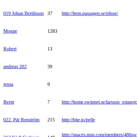
019 Johan Bertilsson
37
http://hem.passagen.se/plisse/
Mogge
1283
Robert
13
andreas 202
39
jensa
9
Bernt
7
http://home.swipnet.se/larsson_ostansj
022. Pär Renström
215
http://bite.to/pelle
http://spaces.msn.com/members/480sw