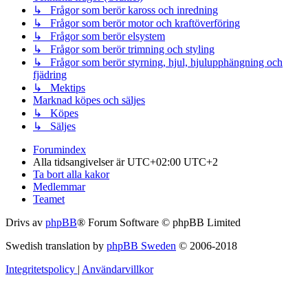
↳ Frågor som berör kaross och inredning
↳ Frågor som berör motor och kraftöverföring
↳ Frågor som berör elsystem
↳ Frågor som berör trimning och styling
↳ Frågor som berör styrning, hjul, hjulupphängning och
fjädring
↳ Mektips
Marknad köpes och säljes
↳ Köpes
↳ Säljes
Forumindex
Alla tidsangivelser är UTC+02:00 UTC+2
Ta bort alla kakor
Medlemmar
Teamet
Drivs av
phpBB
® Forum Software © phpBB Limited
Swedish translation by
phpBB Sweden
© 2006-2018
Integritetspolicy
|
Användarvillkor