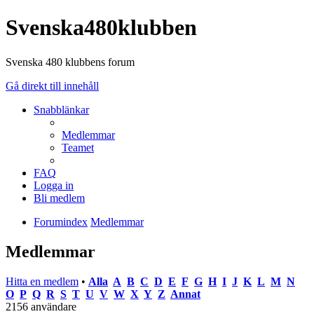
Svenska480klubben
Svenska 480 klubbens forum
Gå direkt till innehåll
Snabblänkar
Medlemmar
Teamet
FAQ
Logga in
Bli medlem
Forumindex
Medlemmar
Medlemmar
Hitta en medlem
•
Alla
A
B
C
D
E
F
G
H
I
J
K
L
M
N
O
P
Q
R
S
T
U
V
W
X
Y
Z
Annat
2156 användare