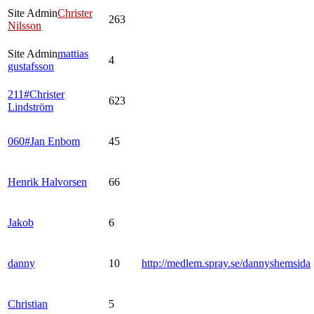
Site Admin
Christer
263
Nilsson
Site Admin
mattias
4
gustafsson
211#Christer
623
Lindström
060#Jan Enbom
45
Henrik Halvorsen
66
Jakob
6
danny
10
http://medlem.spray.se/dannyshemsida
Christian
5