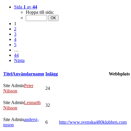
Sida
1
av
44
Hoppa till sida:
1
2
3
4
5
…
44
Nästa
Titel
Användarnamn
Inlägg
Webbplats
Site Admin
Peter
24
Nilsson
Site Admin
Lennarth
32
Nilsson
Site Admin
andersj-
6
http://www.svenska480klubben.com
nsson