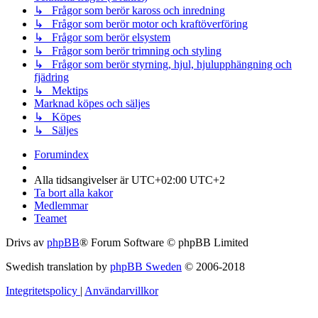
↳ Frågor som berör kaross och inredning
↳ Frågor som berör motor och kraftöverföring
↳ Frågor som berör elsystem
↳ Frågor som berör trimning och styling
↳ Frågor som berör styrning, hjul, hjulupphängning och
fjädring
↳ Mektips
Marknad köpes och säljes
↳ Köpes
↳ Säljes
Forumindex
Alla tidsangivelser är UTC+02:00 UTC+2
Ta bort alla kakor
Medlemmar
Teamet
Drivs av
phpBB
® Forum Software © phpBB Limited
Swedish translation by
phpBB Sweden
© 2006-2018
Integritetspolicy
|
Användarvillkor