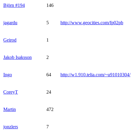
Björn #194
146
jagardu
5
http://www.geocities.com/fp02pb
Geirod
1
Jakob Isaksson
2
Ingo
64
http://w1.910.telia.com/~u91010304/
CoreyT
24
Martin
472
jonzlers
7