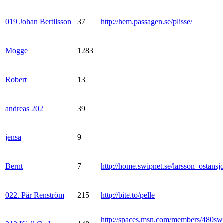
019 Johan Bertilsson
37
http://hem.passagen.se/plisse/
Mogge
1283
Robert
13
andreas 202
39
jensa
9
Bernt
7
http://home.swipnet.se/larsson_ostansj
022. Pär Renström
215
http://bite.to/pelle
http://spaces.msn.com/members/480sw