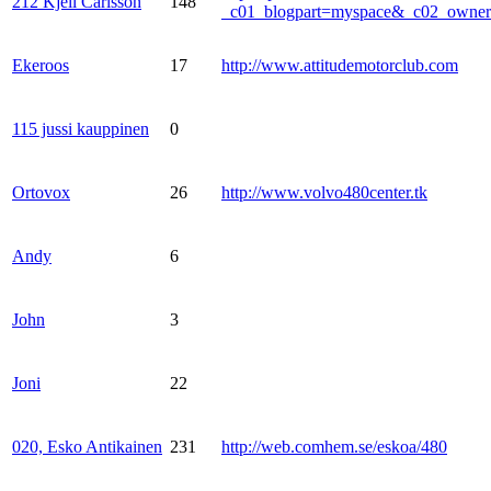
212 Kjell Carlsson
148
_c01_blogpart=myspace&_c02_own
Ekeroos
17
http://www.attitudemotorclub.com
115 jussi kauppinen
0
Ortovox
26
http://www.volvo480center.tk
Andy
6
John
3
Joni
22
020, Esko Antikainen
231
http://web.comhem.se/eskoa/480