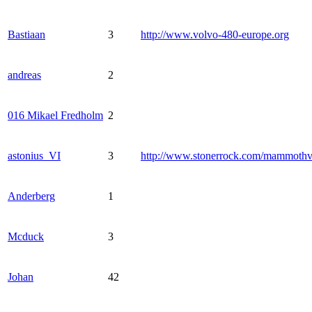
Bastiaan
3
http://www.volvo-480-europe.org
andreas
2
016 Mikael Fredholm
2
astonius_VI
3
http://www.stonerrock.com/mammoth
Anderberg
1
Mcduck
3
Johan
42