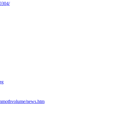
0304/
rg
ammothvolume/news.htm