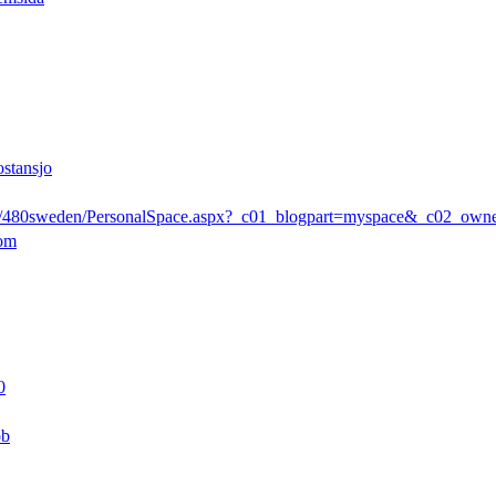
ostansjo
rs/480sweden/PersonalSpace.aspx?_c01_blogpart=myspace&_c02_ow
com
0
pb