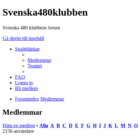
Svenska480klubben
Svenska 480 klubbens forum
Gå direkt till innehåll
Snabblänkar
Medlemmar
Teamet
FAQ
Logga in
Bli medlem
Forumindex
Medlemmar
Medlemmar
Hitta en medlem
•
Alla
A
B
C
D
E
F
G
H
I
J
K
L
M
N
O
2156 användare