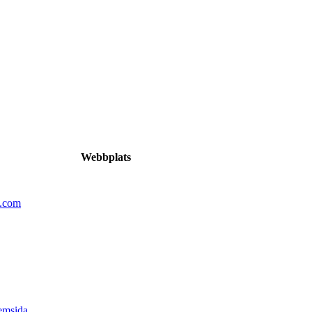
Webbplats
n.com
emsida