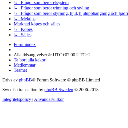
↳ Frågor som berör elsystem
↳ Frågor som berör trimning och styling
↳ Frågor som berör styrning, hjul, hjulupphängning och fjädr
↳ Mektips
Marknad köpes och säljes
↳ Köpes
↳ Säljes
Forumindex
Alla tidsangivelser är UTC+02:00 UTC+2
Ta bort alla kakor
Medlemmar
Teamet
Drivs av
phpBB
® Forum Software © phpBB Limited
Swedish translation by
phpBB Sweden
© 2006-2018
Integritetspolicy
|
Användarvillkor