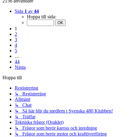
2156 användare
Sida
1
av
44
Hoppa till sida:
1
2
3
4
5
…
44
Nästa
Hoppa till
Registrering
↳ Registrering
Allmänt
↳ Chat
↳ Så här blir du medlem i Svenska 480 Klubben!
↳ Träffar
Tekniska frågor (Oraklet)
↳ Frågor som berör kaross och inredning
↳ Frågor som berör motor och kraftöverföring