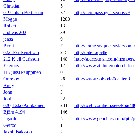
Christian
5
019 Johan Bertilsson
37
http://hem.passagen.se/plisse/
Mogge
1283
Robert
13
andreas 202
39
jensa
9
Bernt
7
http://home.swipnet.se/larsson_
022. Pär Renström
215
http://bite.to/pelle
212 Kjell Carlsson
148
http://spaces.msn.com/membe
Ekeroos
17
http://www.attitudemotorclub.
115 jussi kauppinen
0
Ortovox
26
http://www.volvo480center.tk
Andy
6
John
3
Joni
22
020, Esko Antikainen
231
http://web.comhem.se/eskoa/48
Björn #194
146
jagardu
5
http://www.geocities.com/fp02
Geirod
1
Jakob Isaksson
2