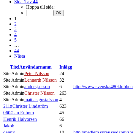
Sida
1
av
44
Hoppa till sida:
1
2
3
4
5
…
44
Nästa
Titel
Användarnamn
Inlägg
Site Admin
Peter Nilsson
24
Site Admin
Lennarth Nilsson
32
Site Admin
andersj-nsson
6
http://www.svenska480klubbe
Site Admin
Christer Nilsson
263
Site Admin
mattias gustafsson
4
211#Christer Lindström
623
060#Jan Enbom
45
Henrik Halvorsen
66
Jakob
6
danny
10
http://medlem.spray.se/dannysh