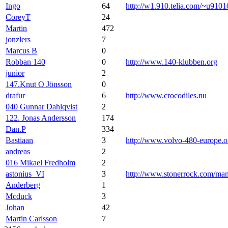
Ingo
64
http://w1.910.telia.com/~u9101
CoreyT
24
Martin
472
jonzlers
7
Marcus B
0
Robban 140
0
http://www.140-klubben.org
junior
2
147.Knut O Jönsson
0
drafur
6
http://www.crocodiles.nu
040 Gunnar Dahlqvist
2
122. Jonas Andersson
174
Dan.P
334
Bastiaan
3
http://www.volvo-480-europe.o
andreas
2
016 Mikael Fredholm
2
astonius_VI
3
http://www.stonerrock.com/m
Anderberg
1
Mcduck
3
Johan
42
Martin Carlsson
7