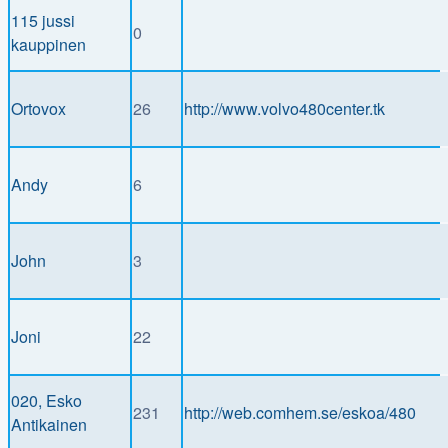
115 jussi
0
kauppinen
Ortovox
26
http://www.volvo480center.tk
Andy
6
John
3
Joni
22
020, Esko
231
http://web.comhem.se/eskoa/480
Antikainen