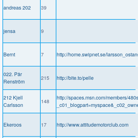
andreas 202
39
jensa
9
Bernt
7
http://home.swipnet.se/larsson_ostan
022. Pär
215
http://bite.to/pelle
Renström
212 Kjell
http://spaces.msn.com/members/48
148
Carlsson
_c01_blogpart=myspace&_c02_own
Ekeroos
17
http://www.attitudemotorclub.com