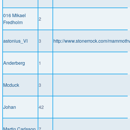
016 Mikael
2
Fredholm
astonius_VI
3
http://www.stonerrock.com/mammoth
Anderberg
1
Mcduck
3
Johan
42
Martin Carlsson
7