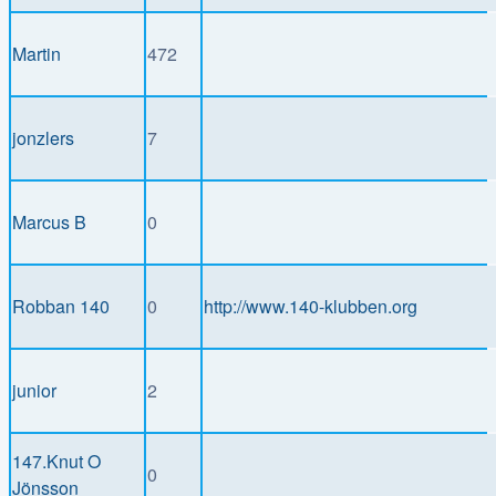
Martin
472
jonzlers
7
Marcus B
0
Robban 140
0
http://www.140-klubben.org
junior
2
147.Knut O
0
Jönsson