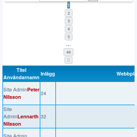
1
2
3
4
5
…
44
Nästa
Titel
Inlägg
Webbpla
Användarnamn
Site Admin
Peter
24
Nilsson
Site
Admin
Lennarth
32
Nilsson
Site Admin