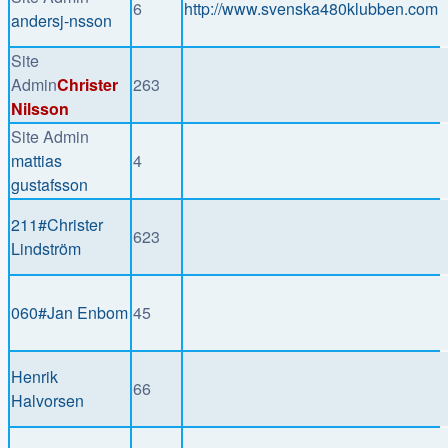
6
http://www.svenska480klubben.com
andersj-nsson
Site
Admin
Christer
263
Nilsson
Site Admin
mattias
4
gustafsson
211#Christer
623
Lindström
060#Jan Enbom
45
Henrik
66
Halvorsen