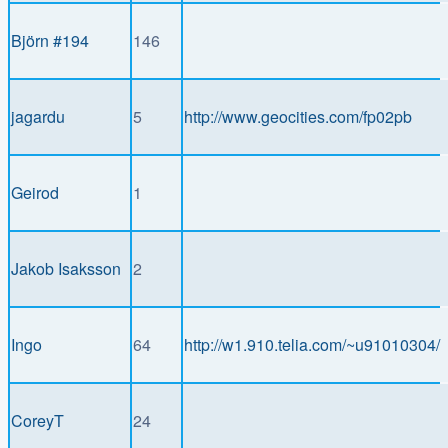
Björn #194
146
jagardu
5
http://www.geocities.com/fp02pb
Geirod
1
Jakob Isaksson
2
Ingo
64
http://w1.910.telia.com/~u91010304/
CoreyT
24