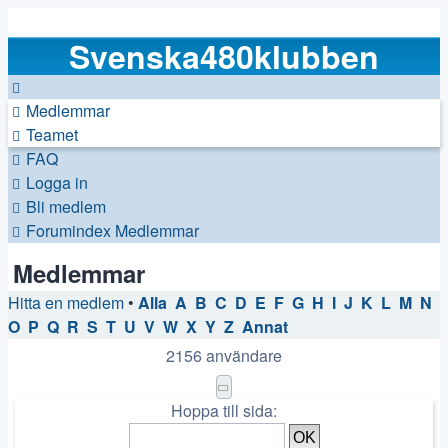
Svenska480klubben
Medlemmar
Teamet
FAQ
Logga in
Bli medlem
Forumindex
Medlemmar
Medlemmar
Hitta en medlem
•
Alla
A
B
C
D
E
F
G
H
I
J
K
L
M
N
O
P
Q
R
S
T
U
V
W
X
Y
Z
Annat
2156 användare
Sida
1
av
44
Hoppa till sida: