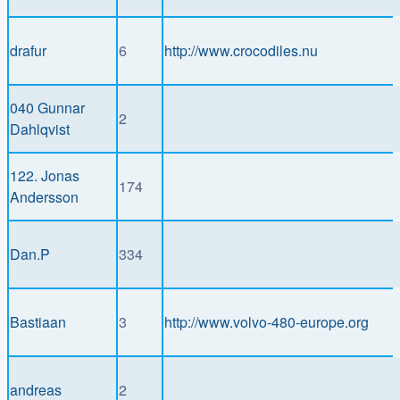
drafur
6
http://www.crocodiles.nu
040 Gunnar
2
Dahlqvist
122. Jonas
174
Andersson
Dan.P
334
Bastiaan
3
http://www.volvo-480-europe.org
andreas
2