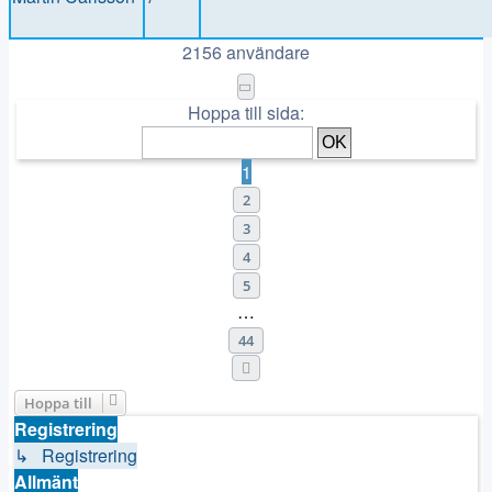
2156 användare
Sida
1
av
44
Hoppa till sida:
1
2
3
4
5
…
44
Nästa
Hoppa till
Registrering
↳ Registrering
Allmänt