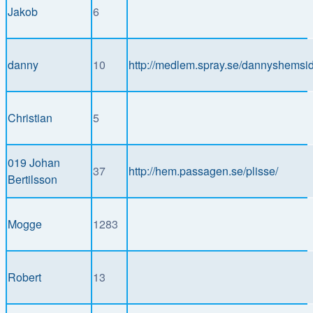
Jakob
6
danny
10
http://medlem.spray.se/dannyshemsi
Christian
5
019 Johan
37
http://hem.passagen.se/plisse/
Bertilsson
Mogge
1283
Robert
13