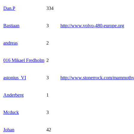
Dan.P
334
Bastiaan
3
http://www.volvo-480-europe.org
andreas
2
016 Mikael Fredholm
2
astonius_VI
3
http://www.stonerrock.com/mammoth
Anderberg
1
Mcduck
3
Johan
42