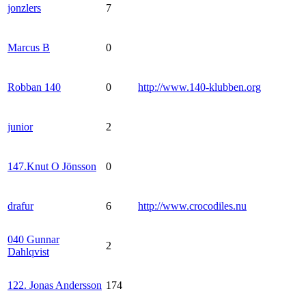
jonzlers
7
Marcus B
0
Robban 140
0
http://www.140-klubben.org
junior
2
147.Knut O Jönsson
0
drafur
6
http://www.crocodiles.nu
040 Gunnar
2
Dahlqvist
122. Jonas Andersson
174