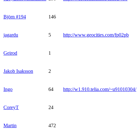
Björn #194
146
jagardu
5
http://www.geocities.com/fp02pb
Geirod
1
Jakob Isaksson
2
Ingo
64
http://w1.910.telia.com/~u91010304/
CoreyT
24
Martin
472