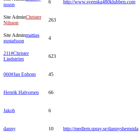
6
http://www.svenska480klubben.com
nsson
Site Admin
Christer
263
Nilsson
Site Admin
mattias
4
gustafsson
211#Christer
623
Lindström
060#Jan Enbom
45
Henrik Halvorsen
66
Jakob
6
danny
10
http://medlem.spray.se/dannyshemsida