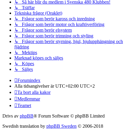
↳ Så här blir du medlem i Svenska 480 Klubben!
↳ Träffar
Tekniska frågor (Oraklet)
↳ Frågor som berör kaross och inredning
↳ Frågor som berör motor och kraftöverföring
↳ Frågor som berör elsystem
↳ Frågor som berör trimning och styling
↳ Frågor som berör styrning, hjul, hjulupphängning och
fjädring
↳ Mektips
Marknad köpes och säljes
↳ Köpes
↳ Säljes
Forumindex
Alla tidsangivelser är UTC+02:00 UTC+2
Ta bort alla kakor
Medlemmar
Teamet
Drivs av
phpBB
® Forum Software © phpBB Limited
Swedish translation by
phpBB Sweden
© 2006-2018