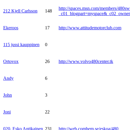
http://spaces.msn.com/members/480sw
212 Kjell Carlsson
148
_c01_blogpart=myspace&_c02_own
Ekeroos
17
http://www.attitudemotorclub.com
115 jussi kauppinen
0
Ortovox
26
http://www.volvo480center.tk
Andy
6
John
3
Joni
22
020, Esko Antikainen
231
http://web.comhem.se/eskoa/480