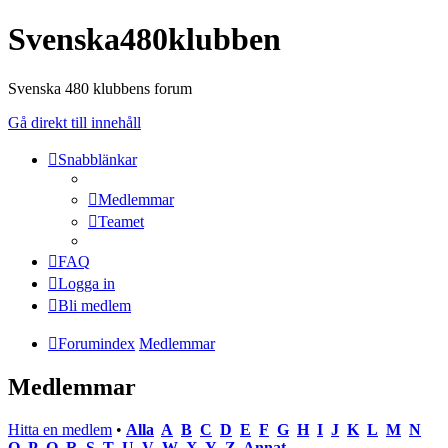
Svenska480klubben
Svenska 480 klubbens forum
Gå direkt till innehåll
Snabblänkar
Medlemmar
Teamet
FAQ
Logga in
Bli medlem
Forumindex
Medlemmar
Medlemmar
Hitta en medlem
•
Alla
A
B
C
D
E
F
G
H
I
J
K
L
M
N
O
P
Q
R
S
T
U
V
W
X
Y
Z
Annat