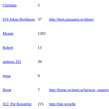
Christian
5
019 Johan Bertilsson
37
http://hem.passagen.se/plisse/
Mogge
1283
Robert
13
andreas 202
39
jensa
9
Bernt
7
http://home.swipnet.se/larsson_ostansj
022. Pär Renström
215
http://bite.to/pelle