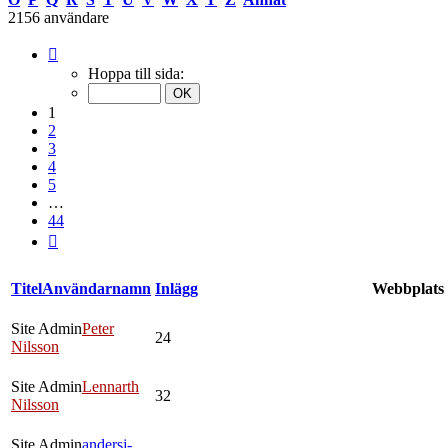
2156 användare
Sida
1
Hoppa till sida:
av
44
1
2
3
4
5
…
44
Nästa
Titel
Användarnamn
Inlägg
Webbplats
Site Admin
Peter
24
Nilsson
Site Admin
Lennarth
32
Nilsson
Site Admin
andersj-