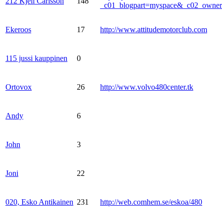
212 Kjell Carlsson
148
_c01_blogpart=myspace&_c02_own
Ekeroos
17
http://www.attitudemotorclub.com
115 jussi kauppinen
0
Ortovox
26
http://www.volvo480center.tk
Andy
6
John
3
Joni
22
020, Esko Antikainen
231
http://web.comhem.se/eskoa/480