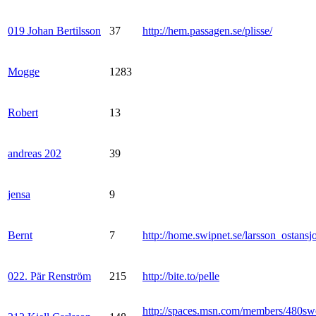
019 Johan Bertilsson
37
http://hem.passagen.se/plisse/
Mogge
1283
Robert
13
andreas 202
39
jensa
9
Bernt
7
http://home.swipnet.se/larsson_ostansj
022. Pär Renström
215
http://bite.to/pelle
http://spaces.msn.com/members/480sw