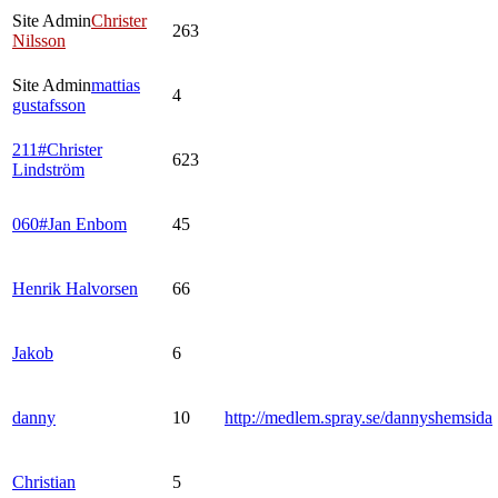
Site Admin
Christer
263
Nilsson
Site Admin
mattias
4
gustafsson
211#Christer
623
Lindström
060#Jan Enbom
45
Henrik Halvorsen
66
Jakob
6
danny
10
http://medlem.spray.se/dannyshemsida
Christian
5