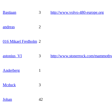
Bastiaan
3
http://www.volvo-480-europe.org
andreas
2
016 Mikael Fredholm
2
astonius_VI
3
http://www.stonerrock.com/mammoth
Anderberg
1
Mcduck
3
Johan
42