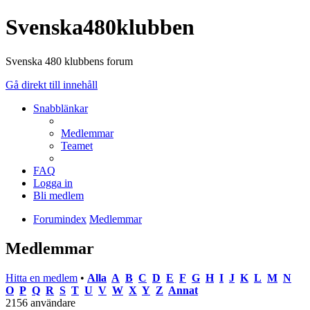
Svenska480klubben
Svenska 480 klubbens forum
Gå direkt till innehåll
Snabblänkar
Medlemmar
Teamet
FAQ
Logga in
Bli medlem
Forumindex
Medlemmar
Medlemmar
Hitta en medlem
•
Alla
A
B
C
D
E
F
G
H
I
J
K
L
M
N
O
P
Q
R
S
T
U
V
W
X
Y
Z
Annat
2156 användare