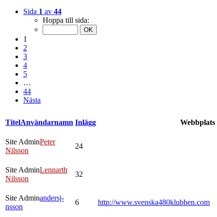
Sida
1
av
44
Hoppa till sida:
1
2
3
4
5
…
44
Nästa
Titel
Användarnamn
Inlägg
Webbplats
Site Admin
Peter
24
Nilsson
Site Admin
Lennarth
32
Nilsson
Site Admin
andersj-
6
http://www.svenska480klubben.com
nsson