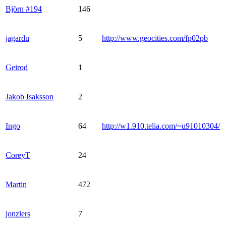
Björn #194
146
jagardu
5
http://www.geocities.com/fp02pb
Geirod
1
Jakob Isaksson
2
Ingo
64
http://w1.910.telia.com/~u91010304/
CoreyT
24
Martin
472
jonzlers
7