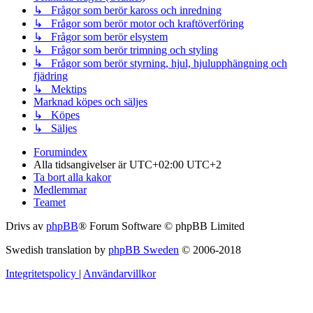
↳ Frågor som berör kaross och inredning
↳ Frågor som berör motor och kraftöverföring
↳ Frågor som berör elsystem
↳ Frågor som berör trimning och styling
↳ Frågor som berör styrning, hjul, hjulupphängning och
fjädring
↳ Mektips
Marknad köpes och säljes
↳ Köpes
↳ Säljes
Forumindex
Alla tidsangivelser är UTC+02:00 UTC+2
Ta bort alla kakor
Medlemmar
Teamet
Drivs av
phpBB
® Forum Software © phpBB Limited
Swedish translation by
phpBB Sweden
© 2006-2018
Integritetspolicy
|
Användarvillkor