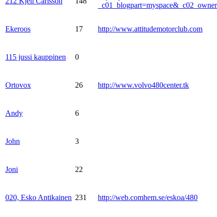
212 Kjell Carlsson
148
_c01_blogpart=myspace&_c02_own
Ekeroos
17
http://www.attitudemotorclub.com
115 jussi kauppinen
0
Ortovox
26
http://www.volvo480center.tk
Andy
6
John
3
Joni
22
020, Esko Antikainen
231
http://web.comhem.se/eskoa/480