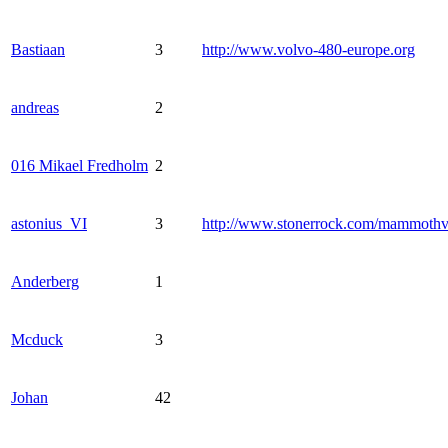
Bastiaan
3
http://www.volvo-480-europe.org
andreas
2
016 Mikael Fredholm
2
astonius_VI
3
http://www.stonerrock.com/mammoth
Anderberg
1
Mcduck
3
Johan
42