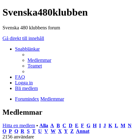
Svenska480klubben
Svenska 480 klubbens forum
Gå direkt till innehåll
Snabblänkar
Medlemmar
Teamet
FAQ
Logga in
Bli medlem
Forumindex
Medlemmar
Medlemmar
Hitta en medlem
•
Alla
A
B
C
D
E
F
G
H
I
J
K
L
M
N
O
P
Q
R
S
T
U
V
W
X
Y
Z
Annat
2156 användare