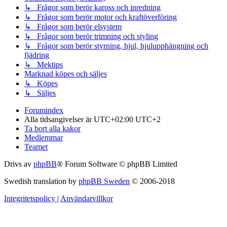
↳ Frågor som berör kaross och inredning
↳ Frågor som berör motor och kraftöverföring
↳ Frågor som berör elsystem
↳ Frågor som berör trimning och styling
↳ Frågor som berör styrning, hjul, hjulupphängning och
fjädring
↳ Mektips
Marknad köpes och säljes
↳ Köpes
↳ Säljes
Forumindex
Alla tidsangivelser är UTC+02:00 UTC+2
Ta bort alla kakor
Medlemmar
Teamet
Drivs av
phpBB
® Forum Software © phpBB Limited
Swedish translation by
phpBB Sweden
© 2006-2018
Integritetspolicy
|
Användarvillkor