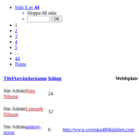
Sida
1
av
44
Hoppa till sida:
1
2
3
4
5
…
44
Nästa
Titel
Användarnamn
Inlägg
Webbplats
Site Admin
Peter
24
Nilsson
Site Admin
Lennarth
32
Nilsson
Site Admin
andersj-
6
http://www.svenska480klubben.com
nsson