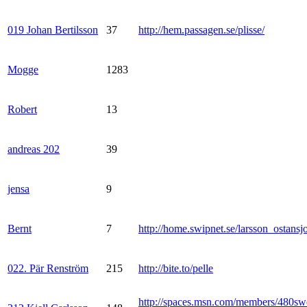
019 Johan Bertilsson
37
http://hem.passagen.se/plisse/
Mogge
1283
Robert
13
andreas 202
39
jensa
9
Bernt
7
http://home.swipnet.se/larsson_ostansj
022. Pär Renström
215
http://bite.to/pelle
http://spaces.msn.com/members/480sw