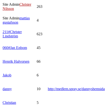
Site Admin
Christer
263
Nilsson
Site Admin
mattias
4
gustafsson
211#Christer
623
Lindström
060#Jan Enbom
45
Henrik Halvorsen
66
Jakob
6
danny
10
http://medlem.spray.se/dannyshemsida
Christian
5