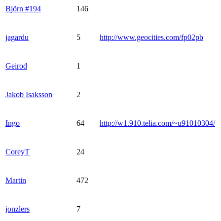
Björn #194
146
jagardu
5
http://www.geocities.com/fp02pb
Geirod
1
Jakob Isaksson
2
Ingo
64
http://w1.910.telia.com/~u91010304/
CoreyT
24
Martin
472
jonzlers
7