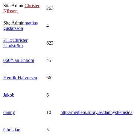
Site Admin
Christer
263
Nilsson
Site Admin
mattias
4
gustafsson
211#Christer
623
Lindström
060#Jan Enbom
45
Henrik Halvorsen
66
Jakob
6
danny
10
http://medlem.spray.se/dannyshemsida
Christian
5