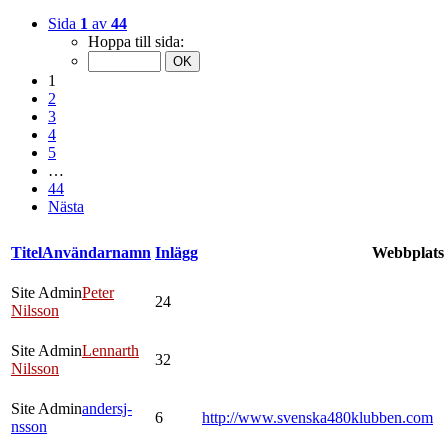
Sida
1
av
44
Hoppa till sida:
1
2
3
4
5
…
44
Nästa
Titel
Användarnamn
Inlägg
Webbplats
Site Admin
Peter
24
Nilsson
Site Admin
Lennarth
32
Nilsson
Site Admin
andersj-
6
http://www.svenska480klubben.com
nsson