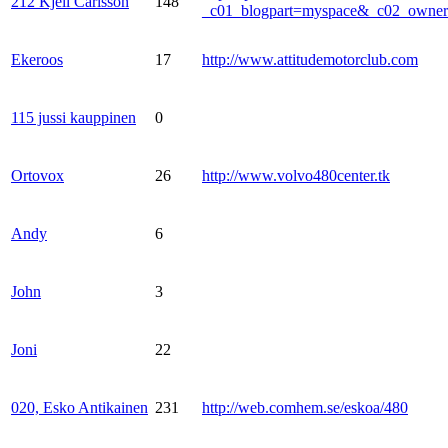
212 Kjell Carlsson
148
_c01_blogpart=myspace&_c02_own
Ekeroos
17
http://www.attitudemotorclub.com
115 jussi kauppinen
0
Ortovox
26
http://www.volvo480center.tk
Andy
6
John
3
Joni
22
020, Esko Antikainen
231
http://web.comhem.se/eskoa/480