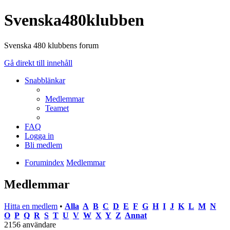
Svenska480klubben
Svenska 480 klubbens forum
Gå direkt till innehåll
Snabblänkar
Medlemmar
Teamet
FAQ
Logga in
Bli medlem
Forumindex
Medlemmar
Medlemmar
Hitta en medlem
•
Alla
A
B
C
D
E
F
G
H
I
J
K
L
M
N
O
P
Q
R
S
T
U
V
W
X
Y
Z
Annat
2156 användare