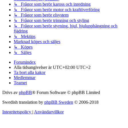
↳ Frågor som berör kaross och inredning
↳ Frågor som berör motor och kraftöverföring
↳ Frågor som berör elsystem
↳ Frågor som berör trimning och styling
↳ Frågor som berör styrning, hjul, hjulupphängning och
fjädring
↳ Mektips
Marknad köpes och säljes
↳ Köpes
↳ Säljes
Forumindex
Alla tidsangivelser är UTC+02:00 UTC+2
Ta bort alla kakor
Medlemmar
Teamet
Drivs av
phpBB
® Forum Software © phpBB Limited
Swedish translation by
phpBB Sweden
© 2006-2018
Integritetspolicy
|
Användarvillkor