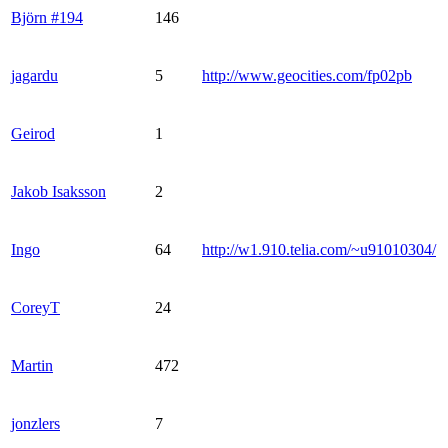
Björn #194
146
jagardu
5
http://www.geocities.com/fp02pb
Geirod
1
Jakob Isaksson
2
Ingo
64
http://w1.910.telia.com/~u91010304/
CoreyT
24
Martin
472
jonzlers
7