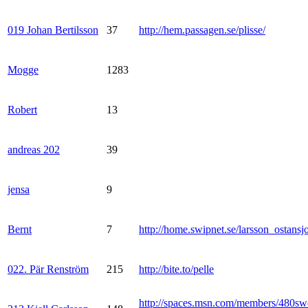
019 Johan Bertilsson
37
http://hem.passagen.se/plisse/
Mogge
1283
Robert
13
andreas 202
39
jensa
9
Bernt
7
http://home.swipnet.se/larsson_ostansj
022. Pär Renström
215
http://bite.to/pelle
http://spaces.msn.com/members/480sw