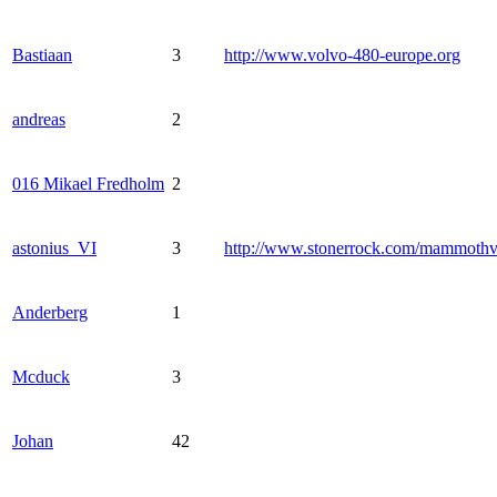
Bastiaan
3
http://www.volvo-480-europe.org
andreas
2
016 Mikael Fredholm
2
astonius_VI
3
http://www.stonerrock.com/mammoth
Anderberg
1
Mcduck
3
Johan
42