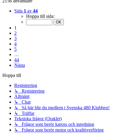
2156 användare
Sida
1
av
44
Hoppa till sida:
1
2
3
4
5
…
44
Nästa
Hoppa till
Registrering
↳ Registrering
Allmänt
↳ Chat
↳ Så här blir du medlem i Svenska 480 Klubben!
↳ Träffar
Tekniska frågor (Oraklet)
↳ Frågor som berör kaross och inredning
↳ Frågor som berör motor och kraftöverföring