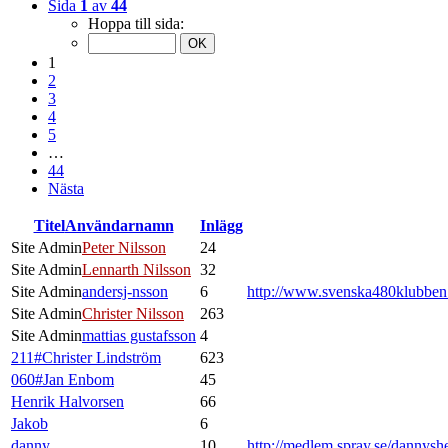
Sida
1
av
44
Hoppa till sida:
1
2
3
4
5
…
44
Nästa
Titel
Användarnamn
Inlägg
Site Admin
Peter Nilsson
24
Site Admin
Lennarth Nilsson
32
Site Admin
andersj-nsson
6
http://www.svenska480klubbe
Site Admin
Christer Nilsson
263
Site Admin
mattias gustafsson
4
211#Christer Lindström
623
060#Jan Enbom
45
Henrik Halvorsen
66
Jakob
6
danny
10
http://medlem.spray.se/dannysh