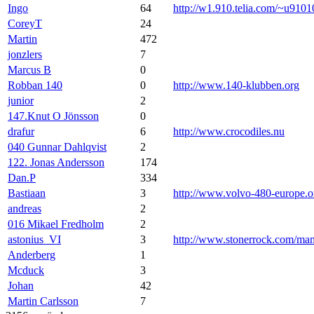
Ingo
64
http://w1.910.telia.com/~u9101
CoreyT
24
Martin
472
jonzlers
7
Marcus B
0
Robban 140
0
http://www.140-klubben.org
junior
2
147.Knut O Jönsson
0
drafur
6
http://www.crocodiles.nu
040 Gunnar Dahlqvist
2
122. Jonas Andersson
174
Dan.P
334
Bastiaan
3
http://www.volvo-480-europe.o
andreas
2
016 Mikael Fredholm
2
astonius_VI
3
http://www.stonerrock.com/m
Anderberg
1
Mcduck
3
Johan
42
Martin Carlsson
7