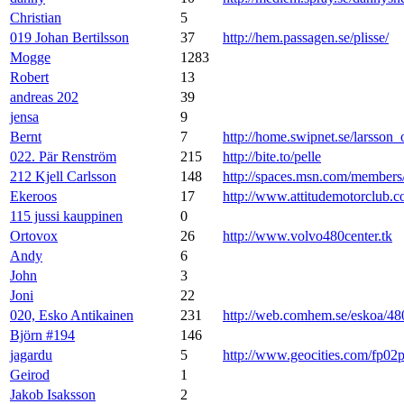
Christian
5
019 Johan Bertilsson
37
http://hem.passagen.se/plisse/
Mogge
1283
Robert
13
andreas 202
39
jensa
9
Bernt
7
http://home.swipnet.se/larsson_
022. Pär Renström
215
http://bite.to/pelle
212 Kjell Carlsson
148
http://spaces.msn.com/membe
Ekeroos
17
http://www.attitudemotorclub.
115 jussi kauppinen
0
Ortovox
26
http://www.volvo480center.tk
Andy
6
John
3
Joni
22
020, Esko Antikainen
231
http://web.comhem.se/eskoa/48
Björn #194
146
jagardu
5
http://www.geocities.com/fp02
Geirod
1
Jakob Isaksson
2