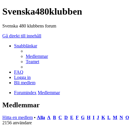
Svenska480klubben
Svenska 480 klubbens forum
Gå direkt till innehåll
Snabblänkar
Medlemmar
Teamet
FAQ
Logga in
Bli medlem
Forumindex
Medlemmar
Medlemmar
Hitta en medlem
•
Alla
A
B
C
D
E
F
G
H
I
J
K
L
M
N
O
2156 användare