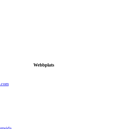
Webbplats
n.com
emsida