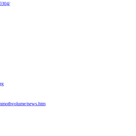
0304/
rg
ammothvolume/news.htm