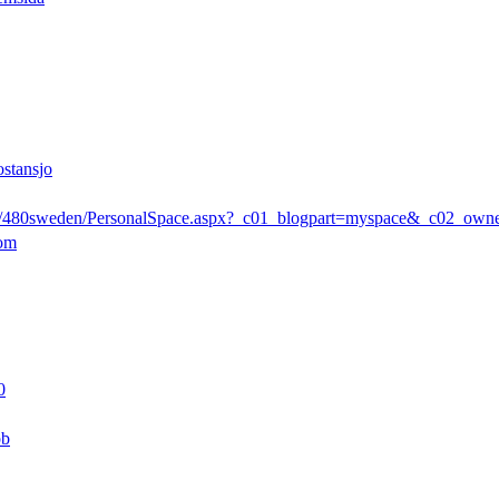
ostansjo
rs/480sweden/PersonalSpace.aspx?_c01_blogpart=myspace&_c02_ow
com
0
pb