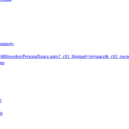
ostansjo
rs/480sweden/PersonalSpace.aspx?_c01_blogpart=myspace&_c02_ow
com
0
pb