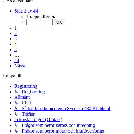
2156 användare
Sida
1
av
44
Hoppa till sida:
1
2
3
4
5
…
44
Nästa
Hoppa till
Registrering
↳ Registrering
Allmänt
↳ Chat
↳ Så här blir du medlem i Svenska 480 Klubben!
↳ Träffar
Tekniska frågor (Oraklet)
↳ Frågor som berör kaross och inredning
↳ Frågor som berör motor och kraftöverföring