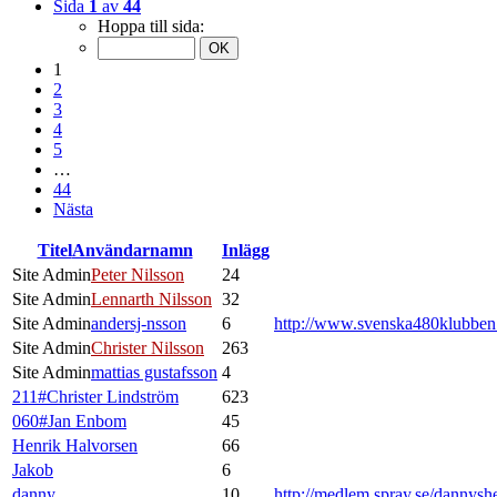
Sida
1
av
44
Hoppa till sida:
1
2
3
4
5
…
44
Nästa
Titel
Användarnamn
Inlägg
Site Admin
Peter Nilsson
24
Site Admin
Lennarth Nilsson
32
Site Admin
andersj-nsson
6
http://www.svenska480klubbe
Site Admin
Christer Nilsson
263
Site Admin
mattias gustafsson
4
211#Christer Lindström
623
060#Jan Enbom
45
Henrik Halvorsen
66
Jakob
6
danny
10
http://medlem.spray.se/dannysh