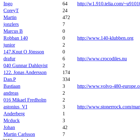
Ingo
64
http://w1.910.telia.com/~u9101
CoreyT
24
Martin
472
jonzlers
7
Marcus B
0
Robban 140
0
http://www.140-klubben.org
junior
2
147.Knut O Jönsson
0
drafur
6
http://www.crocodiles.nu
040 Gunnar Dahlqvist
2
122. Jonas Andersson
174
Dan.P
334
Bastiaan
3
http://www.volvo-480-europe.o
andreas
2
016 Mikael Fredholm
2
astonius_VI
3
http://www.stonerrock.com/m
Anderberg
1
Mcduck
3
Johan
42
Martin Carlsson
7