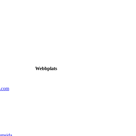
Webbplats
n.com
emsida