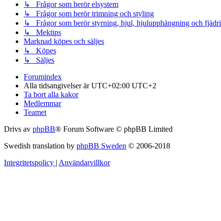
↳ Frågor som berör elsystem
↳ Frågor som berör trimning och styling
↳ Frågor som berör styrning, hjul, hjulupphängning och fjädr
↳ Mektips
Marknad köpes och säljes
↳ Köpes
↳ Säljes
Forumindex
Alla tidsangivelser är UTC+02:00 UTC+2
Ta bort alla kakor
Medlemmar
Teamet
Drivs av
phpBB
® Forum Software © phpBB Limited
Swedish translation by
phpBB Sweden
© 2006-2018
Integritetspolicy
|
Användarvillkor