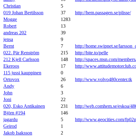
Christian
5
019 Johan Bertilsson
37
http://hem.passagen.se/plisse/
Mogge
1283
Robert
13
andreas 202
39
jensa
9
Bernt
7
http://home.swipnet.se/larsson_
022. Pär Renström
215
http://bite.to/pelle
212 Kjell Carlsson
148
http://spaces.msn.com/membe
Ekeroos
17
http://www.attitudemotorclub.
115 jussi kauppinen
0
Ortovox
26
http://www.volvo480center.tk
Andy
6
John
3
Joni
22
020, Esko Antikainen
231
http://web.comhem.se/eskoa/48
Björn #194
146
jagardu
5
http://www.geocities.com/fp02
Geirod
1
Jakob Isaksson
2