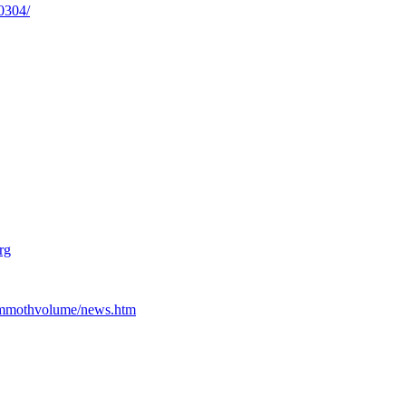
0304/
rg
ammothvolume/news.htm