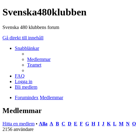
Svenska480klubben
Svenska 480 klubbens forum
Gå direkt till innehåll
Snabblänkar
Medlemmar
Teamet
FAQ
Logga in
Bli medlem
Forumindex
Medlemmar
Medlemmar
Hitta en medlem
•
Alla
A
B
C
D
E
F
G
H
I
J
K
L
M
N
O
2156 användare