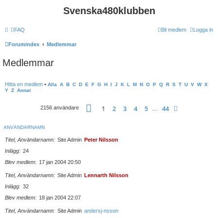
Svenska480klubben
FAQ
Bli medlem
Logga in
Forumindex
Medlemmar
Medlemmar
Hitta en medlem
•
Alla
A
B
C
D
E
F
G
H
I
J
K
L
M
N
O
P
Q
R
S
T
U
V
W
X
Y
Z
Annat
Sida
1
av
44
1
2
3
4
5
44
Nästa
2156 användare
…
ANVÄNDARNAMN
Titel, Användarnamn
Site Admin
Peter Nilsson
Inlägg
24
Blev medlem
17 jan 2004 20:50
Titel, Användarnamn
Site Admin
Lennarth Nilsson
Inlägg
32
Blev medlem
18 jan 2004 22:07
Titel, Användarnamn
Site Admin
andersj-nsson