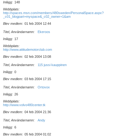
Inlägg
148
Webbplats
http://spaces.msn.com/members/480sweden/PersonalSpace.aspx?
_c01_blogpart=myspace&_c02_owner=1&am
Blev medlem
01 feb 2004 12:44
Titel, Användarnamn
Ekeroos
Inlägg
17
Webbplats
http://www.attitudemotorclub.com
Blev medlem
02 feb 2004 13:08
Titel, Användarnamn
115 jussi kauppinen
Inlägg
0
Blev medlem
03 feb 2004 17:15
Titel, Användarnamn
Ortovox
Inlägg
26
Webbplats
http://www.volvo480center.tk
Blev medlem
04 feb 2004 21:36
Titel, Användarnamn
Andy
Inlägg
6
Blev medlem
05 feb 2004 01:02