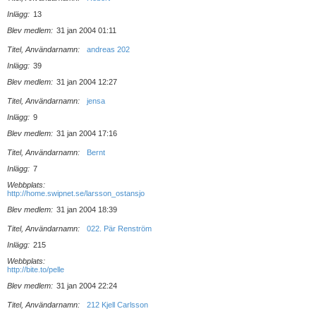
Inlägg
13
Blev medlem
31 jan 2004 01:11
Titel, Användarnamn
andreas 202
Inlägg
39
Blev medlem
31 jan 2004 12:27
Titel, Användarnamn
jensa
Inlägg
9
Blev medlem
31 jan 2004 17:16
Titel, Användarnamn
Bernt
Inlägg
7
Webbplats
http://home.swipnet.se/larsson_ostansjo
Blev medlem
31 jan 2004 18:39
Titel, Användarnamn
022. Pär Renström
Inlägg
215
Webbplats
http://bite.to/pelle
Blev medlem
31 jan 2004 22:24
Titel, Användarnamn
212 Kjell Carlsson