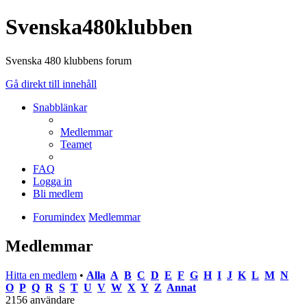
Svenska480klubben
Svenska 480 klubbens forum
Gå direkt till innehåll
Snabblänkar
Medlemmar
Teamet
FAQ
Logga in
Bli medlem
Forumindex
Medlemmar
Medlemmar
Hitta en medlem
•
Alla
A
B
C
D
E
F
G
H
I
J
K
L
M
N
O
P
Q
R
S
T
U
V
W
X
Y
Z
Annat
2156 användare