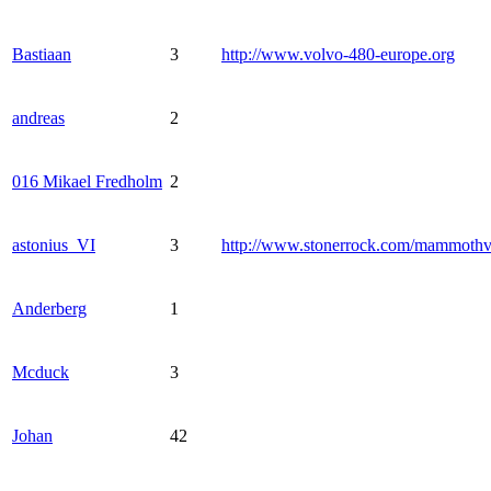
Bastiaan
3
http://www.volvo-480-europe.org
andreas
2
016 Mikael Fredholm
2
astonius_VI
3
http://www.stonerrock.com/mammoth
Anderberg
1
Mcduck
3
Johan
42