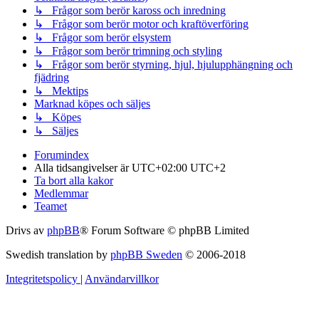
↳ Frågor som berör kaross och inredning
↳ Frågor som berör motor och kraftöverföring
↳ Frågor som berör elsystem
↳ Frågor som berör trimning och styling
↳ Frågor som berör styrning, hjul, hjulupphängning och
fjädring
↳ Mektips
Marknad köpes och säljes
↳ Köpes
↳ Säljes
Forumindex
Alla tidsangivelser är UTC+02:00 UTC+2
Ta bort alla kakor
Medlemmar
Teamet
Drivs av
phpBB
® Forum Software © phpBB Limited
Swedish translation by
phpBB Sweden
© 2006-2018
Integritetspolicy
|
Användarvillkor