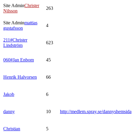
Site Admin
Christer
263
Nilsson
Site Admin
mattias
4
gustafsson
211#Christer
623
Lindström
060#Jan Enbom
45
Henrik Halvorsen
66
Jakob
6
danny
10
http://medlem.spray.se/dannyshemsida
Christian
5