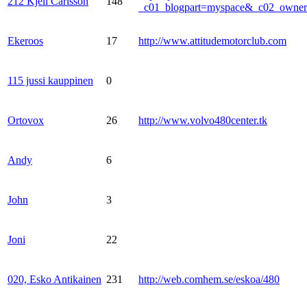
212 Kjell Carlsson
148
_c01_blogpart=myspace&_c02_own
Ekeroos
17
http://www.attitudemotorclub.com
115 jussi kauppinen
0
Ortovox
26
http://www.volvo480center.tk
Andy
6
John
3
Joni
22
020, Esko Antikainen
231
http://web.comhem.se/eskoa/480