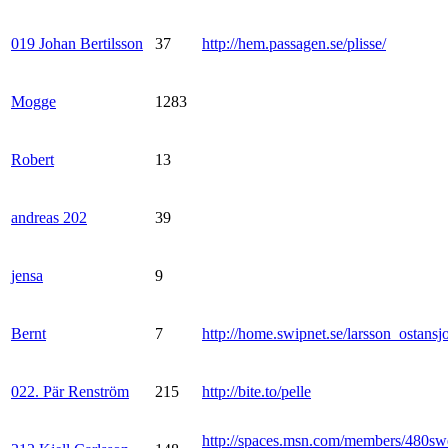
019 Johan Bertilsson
37
http://hem.passagen.se/plisse/
Mogge
1283
Robert
13
andreas 202
39
jensa
9
Bernt
7
http://home.swipnet.se/larsson_ostansj
022. Pär Renström
215
http://bite.to/pelle
http://spaces.msn.com/members/480sw