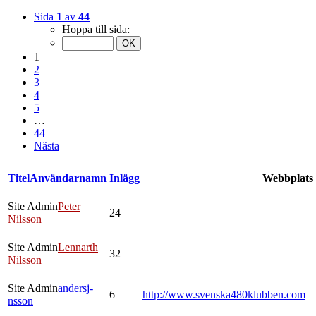
Sida
1
av
44
Hoppa till sida:
1
2
3
4
5
…
44
Nästa
Titel
Användarnamn
Inlägg
Webbplats
Site Admin
Peter
24
Nilsson
Site Admin
Lennarth
32
Nilsson
Site Admin
andersj-
6
http://www.svenska480klubben.com
nsson