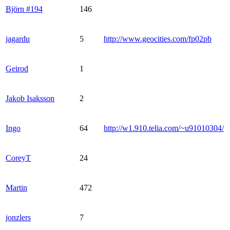
Björn #194
146
jagardu
5
http://www.geocities.com/fp02pb
Geirod
1
Jakob Isaksson
2
Ingo
64
http://w1.910.telia.com/~u91010304/
CoreyT
24
Martin
472
jonzlers
7