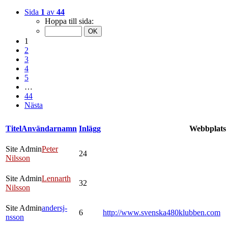
Sida
1
av
44
Hoppa till sida:
1
2
3
4
5
…
44
Nästa
Titel
Användarnamn
Inlägg
Webbplats
Site Admin
Peter
24
Nilsson
Site Admin
Lennarth
32
Nilsson
Site Admin
andersj-
6
http://www.svenska480klubben.com
nsson