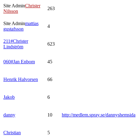
Site Admin
Christer
263
Nilsson
Site Admin
mattias
4
gustafsson
211#Christer
623
Lindström
060#Jan Enbom
45
Henrik Halvorsen
66
Jakob
6
danny
10
http://medlem.spray.se/dannyshemsida
Christian
5