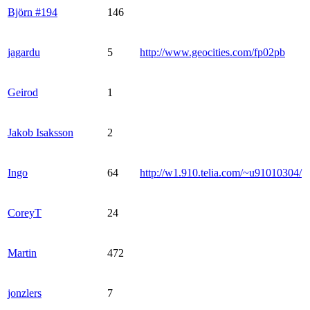
Björn #194
146
jagardu
5
http://www.geocities.com/fp02pb
Geirod
1
Jakob Isaksson
2
Ingo
64
http://w1.910.telia.com/~u91010304/
CoreyT
24
Martin
472
jonzlers
7