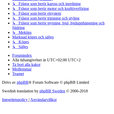
↳ Frågor som berör kaross och inredning
↳ Frågor som berör motor och kraftöverföring
↳ Frågor som berör elsystem
↳ Frågor som berör trimning och styling
↳ Frågor som berör styrning, hjul, hjulupphängning och
fjädring
↳ Mektips
Marknad köpes och säljes
↳ Köpes
↳ Säljes
Forumindex
Alla tidsangivelser är UTC+02:00 UTC+2
Ta bort alla kakor
Medlemmar
Teamet
Drivs av
phpBB
® Forum Software © phpBB Limited
Swedish translation by
phpBB Sweden
© 2006-2018
Integritetspolicy
|
Användarvillkor