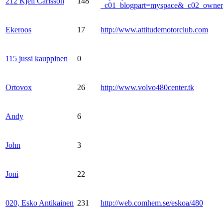
212 Kjell Carlsson
148
_c01_blogpart=myspace&_c02_own
Ekeroos
17
http://www.attitudemotorclub.com
115 jussi kauppinen
0
Ortovox
26
http://www.volvo480center.tk
Andy
6
John
3
Joni
22
020, Esko Antikainen
231
http://web.comhem.se/eskoa/480