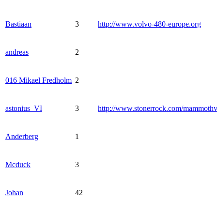
Bastiaan
3
http://www.volvo-480-europe.org
andreas
2
016 Mikael Fredholm
2
astonius_VI
3
http://www.stonerrock.com/mammoth
Anderberg
1
Mcduck
3
Johan
42