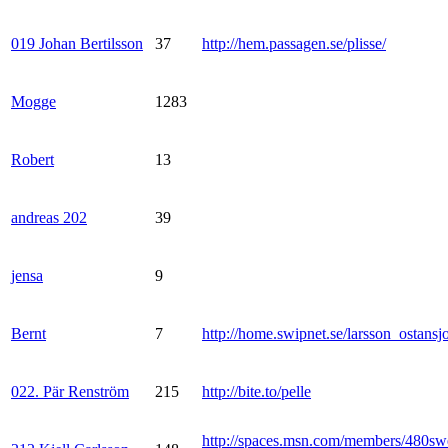
019 Johan Bertilsson
37
http://hem.passagen.se/plisse/
Mogge
1283
Robert
13
andreas 202
39
jensa
9
Bernt
7
http://home.swipnet.se/larsson_ostansj
022. Pär Renström
215
http://bite.to/pelle
http://spaces.msn.com/members/480sw