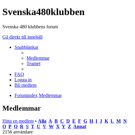
Svenska480klubben
Svenska 480 klubbens forum
Gå direkt till innehåll
Snabblänkar
Medlemmar
Teamet
FAQ
Logga in
Bli medlem
Forumindex
Medlemmar
Medlemmar
Hitta en medlem
•
Alla
A
B
C
D
E
F
G
H
I
J
K
L
M
N
O
P
Q
R
S
T
U
V
W
X
Y
Z
Annat
2156 användare