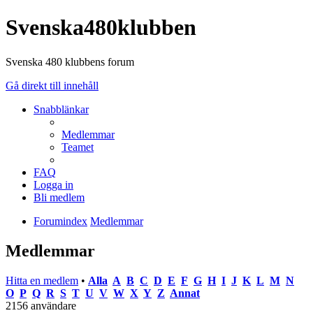
Svenska480klubben
Svenska 480 klubbens forum
Gå direkt till innehåll
Snabblänkar
Medlemmar
Teamet
FAQ
Logga in
Bli medlem
Forumindex
Medlemmar
Medlemmar
Hitta en medlem
•
Alla
A
B
C
D
E
F
G
H
I
J
K
L
M
N
O
P
Q
R
S
T
U
V
W
X
Y
Z
Annat
2156 användare