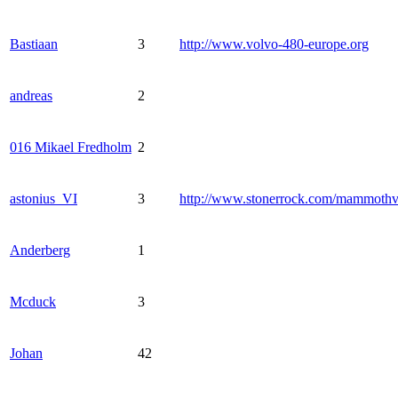
Bastiaan
3
http://www.volvo-480-europe.org
andreas
2
016 Mikael Fredholm
2
astonius_VI
3
http://www.stonerrock.com/mammoth
Anderberg
1
Mcduck
3
Johan
42