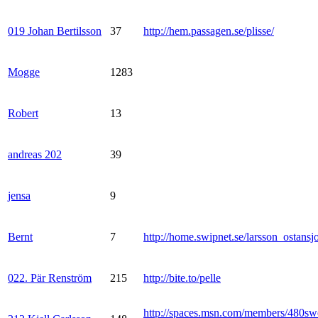
019 Johan Bertilsson
37
http://hem.passagen.se/plisse/
Mogge
1283
Robert
13
andreas 202
39
jensa
9
Bernt
7
http://home.swipnet.se/larsson_ostansj
022. Pär Renström
215
http://bite.to/pelle
http://spaces.msn.com/members/480sw