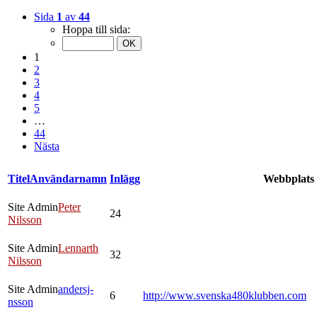
Sida
1
av
44
Hoppa till sida:
1
2
3
4
5
…
44
Nästa
Titel
Användarnamn
Inlägg
Webbplats
Site Admin
Peter
24
Nilsson
Site Admin
Lennarth
32
Nilsson
Site Admin
andersj-
6
http://www.svenska480klubben.com
nsson