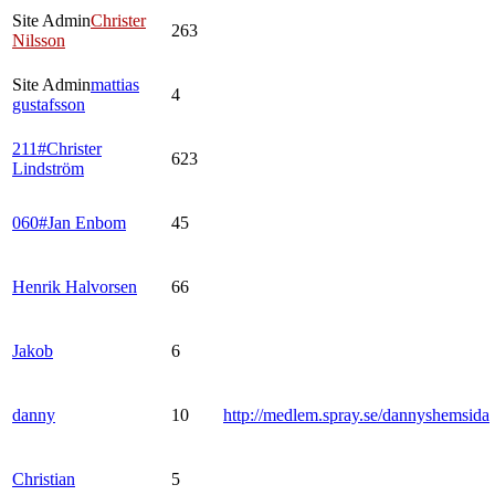
Site Admin
Christer
263
Nilsson
Site Admin
mattias
4
gustafsson
211#Christer
623
Lindström
060#Jan Enbom
45
Henrik Halvorsen
66
Jakob
6
danny
10
http://medlem.spray.se/dannyshemsida
Christian
5