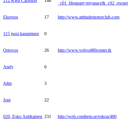
212 Kjell Carlsson
148
_c01_blogpart=myspace&_c02_own
Ekeroos
17
http://www.attitudemotorclub.com
115 jussi kauppinen
0
Ortovox
26
http://www.volvo480center.tk
Andy
6
John
3
Joni
22
020, Esko Antikainen
231
http://web.comhem.se/eskoa/480