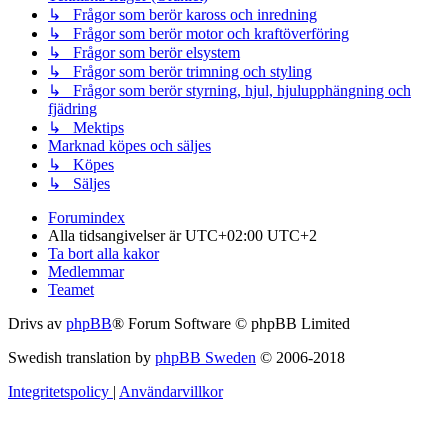
↳ Frågor som berör kaross och inredning
↳ Frågor som berör motor och kraftöverföring
↳ Frågor som berör elsystem
↳ Frågor som berör trimning och styling
↳ Frågor som berör styrning, hjul, hjulupphängning och
fjädring
↳ Mektips
Marknad köpes och säljes
↳ Köpes
↳ Säljes
Forumindex
Alla tidsangivelser är UTC+02:00 UTC+2
Ta bort alla kakor
Medlemmar
Teamet
Drivs av
phpBB
® Forum Software © phpBB Limited
Swedish translation by
phpBB Sweden
© 2006-2018
Integritetspolicy
|
Användarvillkor