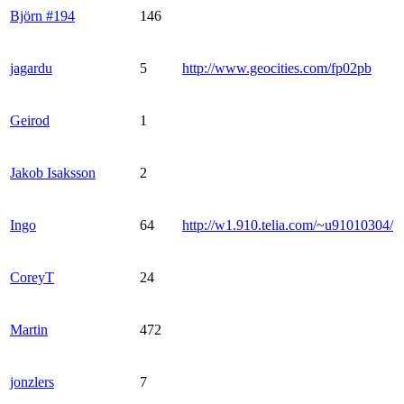
Björn #194
146
jagardu
5
http://www.geocities.com/fp02pb
Geirod
1
Jakob Isaksson
2
Ingo
64
http://w1.910.telia.com/~u91010304/
CoreyT
24
Martin
472
jonzlers
7