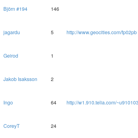
Björn #194
146
jagardu
5
http://www.geocities.com/fp02pb
Geirod
1
Jakob Isaksson
2
Ingo
64
http://w1.910.telia.com/~u91010
CoreyT
24