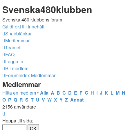
Svenska480klubben
Svenska 480 klubbens forum
Gå direkt till innehåll
Snabblänkar
Medlemmar
Teamet
FAQ
Logga in
Bli medlem
Forumindex
Medlemmar
Medlemmar
Hitta en medlem
•
Alla
A
B
C
D
E
F
G
H
I
J
K
L
M
N
O
P
Q
R
S
T
U
V
W
X
Y
Z
Annat
2156 användare
Sida
1
Hoppa till sida:
av