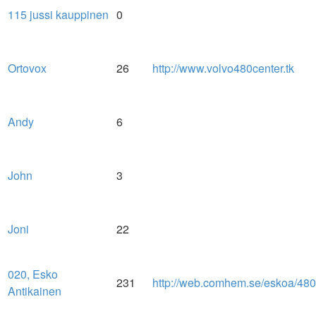
115 jussi kauppinen
0
Ortovox
26
http://www.volvo480center.tk
Andy
6
John
3
Joni
22
020, Esko
231
http://web.comhem.se/eskoa/480
Antikainen