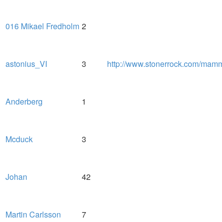
016 Mikael Fredholm
2
astonius_VI
3
http://www.stonerrock.com/mam
Anderberg
1
Mcduck
3
Johan
42
Martin Carlsson
7