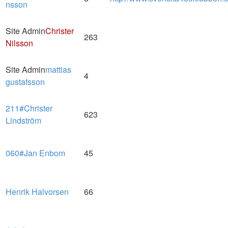
nsson
Site Admin
Christer
263
Nilsson
Site Admin
mattias
4
gustafsson
211#Christer
623
Lindström
060#Jan Enbom
45
Henrik Halvorsen
66