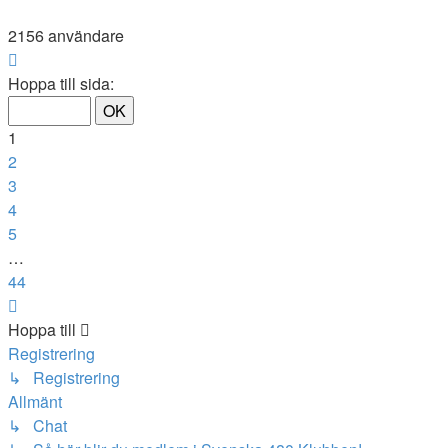
2156 användare
Sida
1
Hoppa till sida:
av
44
1
2
3
4
5
…
44
Nästa
Hoppa till
Registrering
↳ Registrering
Allmänt
↳ Chat