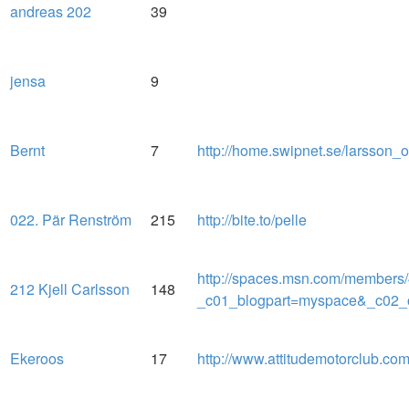
andreas 202
39
jensa
9
Bernt
7
http://home.swipnet.se/larsson_
022. Pär Renström
215
http://bite.to/pelle
http://spaces.msn.com/member
212 Kjell Carlsson
148
_c01_blogpart=myspace&_c02
Ekeroos
17
http://www.attitudemotorclub.co