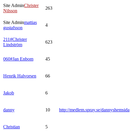
Site Admin
Christer
263
Nilsson
Site Admin
mattias
4
gustafsson
211#Christer
623
Lindström
060#Jan Enbom
45
Henrik Halvorsen
66
Jakob
6
danny
10
http://medlem.spray.se/dannyshemsida
Christian
5