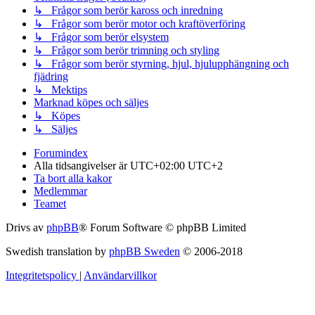
↳ Frågor som berör kaross och inredning
↳ Frågor som berör motor och kraftöverföring
↳ Frågor som berör elsystem
↳ Frågor som berör trimning och styling
↳ Frågor som berör styrning, hjul, hjulupphängning och
fjädring
↳ Mektips
Marknad köpes och säljes
↳ Köpes
↳ Säljes
Forumindex
Alla tidsangivelser är UTC+02:00 UTC+2
Ta bort alla kakor
Medlemmar
Teamet
Drivs av
phpBB
® Forum Software © phpBB Limited
Swedish translation by
phpBB Sweden
© 2006-2018
Integritetspolicy
|
Användarvillkor