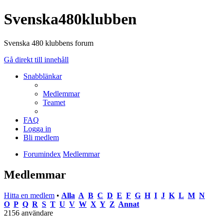
Svenska480klubben
Svenska 480 klubbens forum
Gå direkt till innehåll
Snabblänkar
Medlemmar
Teamet
FAQ
Logga in
Bli medlem
Forumindex
Medlemmar
Medlemmar
Hitta en medlem
•
Alla
A
B
C
D
E
F
G
H
I
J
K
L
M
N
O
P
Q
R
S
T
U
V
W
X
Y
Z
Annat
2156 användare