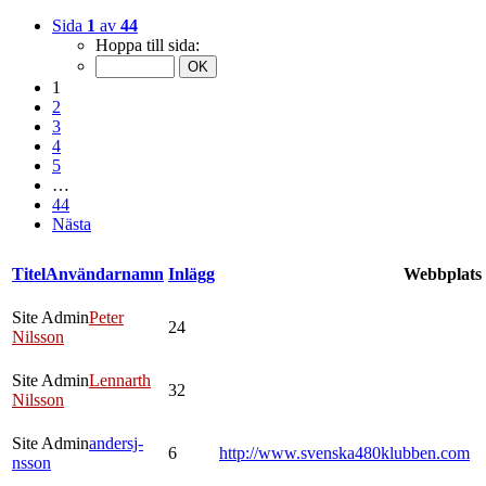
Sida
1
av
44
Hoppa till sida:
1
2
3
4
5
…
44
Nästa
Titel
Användarnamn
Inlägg
Webbplats
Site Admin
Peter
24
Nilsson
Site Admin
Lennarth
32
Nilsson
Site Admin
andersj-
6
http://www.svenska480klubben.com
nsson