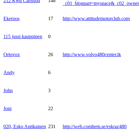
212 Kjell Carlsson
148
_c01_blogpart=myspace&_c02_own
Ekeroos
17
http://www.attitudemotorclub.com
115 jussi kauppinen
0
Ortovox
26
http://www.volvo480center.tk
Andy
6
John
3
Joni
22
020, Esko Antikainen
231
http://web.comhem.se/eskoa/480