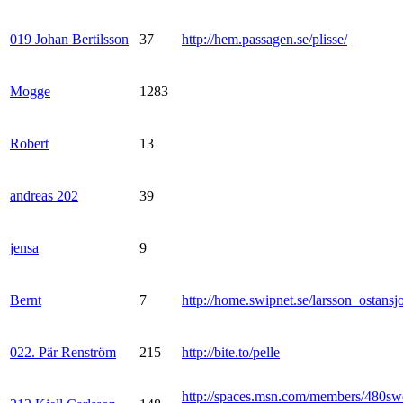
019 Johan Bertilsson
37
http://hem.passagen.se/plisse/
Mogge
1283
Robert
13
andreas 202
39
jensa
9
Bernt
7
http://home.swipnet.se/larsson_ostansj
022. Pär Renström
215
http://bite.to/pelle
http://spaces.msn.com/members/480sw