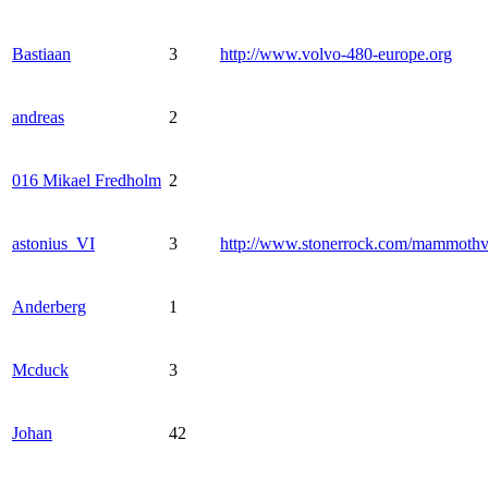
Bastiaan
3
http://www.volvo-480-europe.org
andreas
2
016 Mikael Fredholm
2
astonius_VI
3
http://www.stonerrock.com/mammoth
Anderberg
1
Mcduck
3
Johan
42