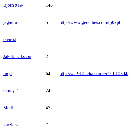
Björn #194
146
jagardu
5
http://www.geocities.com/fp02pb
Geirod
1
Jakob Isaksson
2
Ingo
64
http://w1.910.telia.com/~u91010304/
CoreyT
24
Martin
472
jonzlers
7