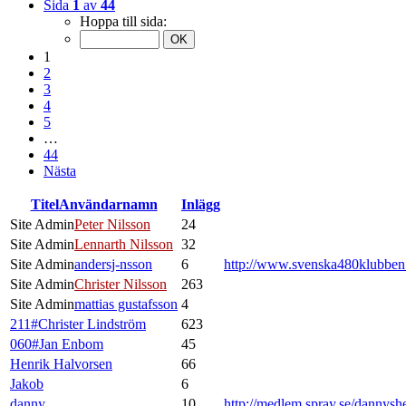
Sida
1
av
44
Hoppa till sida:
1
2
3
4
5
…
44
Nästa
Titel
Användarnamn
Inlägg
Site Admin
Peter Nilsson
24
Site Admin
Lennarth Nilsson
32
Site Admin
andersj-nsson
6
http://www.svenska480klubbe
Site Admin
Christer Nilsson
263
Site Admin
mattias gustafsson
4
211#Christer Lindström
623
060#Jan Enbom
45
Henrik Halvorsen
66
Jakob
6
danny
10
http://medlem.spray.se/dannysh