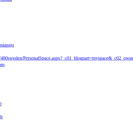
ostansjo
rs/480sweden/PersonalSpace.aspx?_c01_blogpart=myspace&_c02_ow
com
0
pb