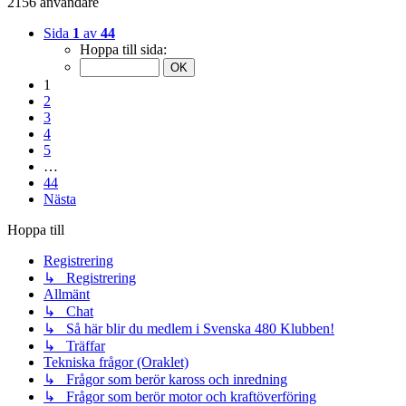
2156 användare
Sida
1
av
44
Hoppa till sida:
1
2
3
4
5
…
44
Nästa
Hoppa till
Registrering
↳ Registrering
Allmänt
↳ Chat
↳ Så här blir du medlem i Svenska 480 Klubben!
↳ Träffar
Tekniska frågor (Oraklet)
↳ Frågor som berör kaross och inredning
↳ Frågor som berör motor och kraftöverföring