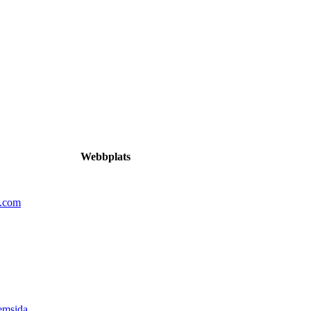
Webbplats
n.com
emsida