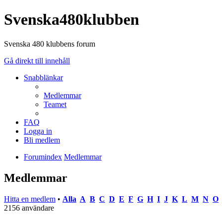
Svenska480klubben
Svenska 480 klubbens forum
Gå direkt till innehåll
Snabblänkar
Medlemmar
Teamet
FAQ
Logga in
Bli medlem
Forumindex
Medlemmar
Medlemmar
Hitta en medlem
•
Alla
A
B
C
D
E
F
G
H
I
J
K
L
M
N
O
2156 användare