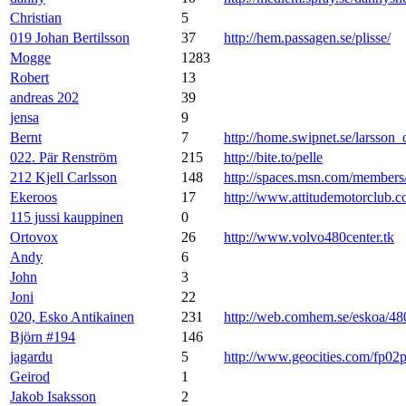
Christian
5
019 Johan Bertilsson
37
http://hem.passagen.se/plisse/
Mogge
1283
Robert
13
andreas 202
39
jensa
9
Bernt
7
http://home.swipnet.se/larsson_
022. Pär Renström
215
http://bite.to/pelle
212 Kjell Carlsson
148
http://spaces.msn.com/membe
Ekeroos
17
http://www.attitudemotorclub.
115 jussi kauppinen
0
Ortovox
26
http://www.volvo480center.tk
Andy
6
John
3
Joni
22
020, Esko Antikainen
231
http://web.comhem.se/eskoa/48
Björn #194
146
jagardu
5
http://www.geocities.com/fp02
Geirod
1
Jakob Isaksson
2