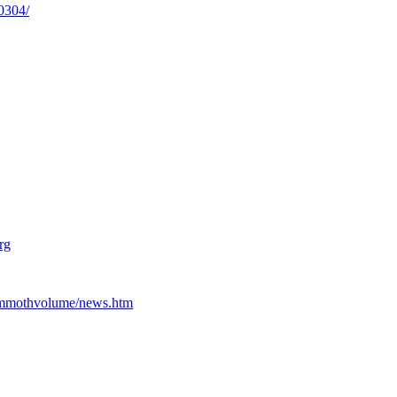
0304/
rg
ammothvolume/news.htm