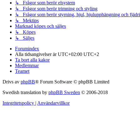
↳ Frågor som berör elsystem
↳ Frågor som berör trimning och styling
↳ Frågor som berör styrning, hjul, hjulupphängning och fjädr
↳ Mektips
Marknad köpes och säljes
↳ Köpes
↳ Säljes
Forumindex
Alla tidsangivelser är UTC+02:00 UTC+2
Ta bort alla kakor
Medlemmar
Teamet
Drivs av
phpBB
® Forum Software © phpBB Limited
Swedish translation by
phpBB Sweden
© 2006-2018
Integritetspolicy
|
Användarvillkor