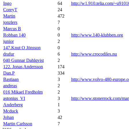
Ingo
64
http://w1.910.telia.com/~u9101
CoreyT
24
Martin
472
jonzlers
7
Marcus B
0
Robban 140
0
http://www.140-klubben.org
junior
2
147.Knut O Jönsson
0
drafur
6
http://www.crocodiles.nu
040 Gunnar Dahlqvist
2
122. Jonas Andersson
174
Dan.P
334
Bastiaan
3
http://www.volvo-480-europe.o
andreas
2
016 Mikael Fredholm
2
astonius_VI
3
http://www.stonerrock.com/m
Anderberg
1
Mcduck
3
Johan
42
Martin Carlsson
7