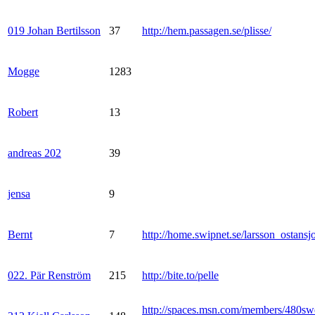
019 Johan Bertilsson
37
http://hem.passagen.se/plisse/
Mogge
1283
Robert
13
andreas 202
39
jensa
9
Bernt
7
http://home.swipnet.se/larsson_ostansj
022. Pär Renström
215
http://bite.to/pelle
http://spaces.msn.com/members/480sw