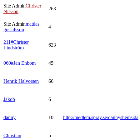
Site Admin
Christer
263
Nilsson
Site Admin
mattias
4
gustafsson
211#Christer
623
Lindström
060#Jan Enbom
45
Henrik Halvorsen
66
Jakob
6
danny
10
http://medlem.spray.se/dannyshemsida
Christian
5