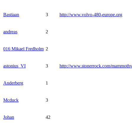
Bastiaan
3
http://www.volvo-480-europe.org
andreas
2
016 Mikael Fredholm
2
astonius_VI
3
http://www.stonerrock.com/mammoth
Anderberg
1
Mcduck
3
Johan
42