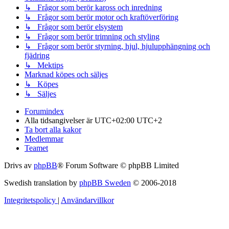
↳ Frågor som berör kaross och inredning
↳ Frågor som berör motor och kraftöverföring
↳ Frågor som berör elsystem
↳ Frågor som berör trimning och styling
↳ Frågor som berör styrning, hjul, hjulupphängning och
fjädring
↳ Mektips
Marknad köpes och säljes
↳ Köpes
↳ Säljes
Forumindex
Alla tidsangivelser är UTC+02:00 UTC+2
Ta bort alla kakor
Medlemmar
Teamet
Drivs av
phpBB
® Forum Software © phpBB Limited
Swedish translation by
phpBB Sweden
© 2006-2018
Integritetspolicy
|
Användarvillkor