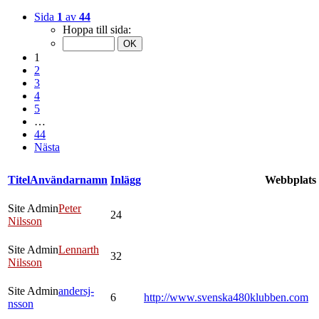
Sida
1
av
44
Hoppa till sida:
1
2
3
4
5
…
44
Nästa
Titel
Användarnamn
Inlägg
Webbplats
Site Admin
Peter
24
Nilsson
Site Admin
Lennarth
32
Nilsson
Site Admin
andersj-
6
http://www.svenska480klubben.com
nsson