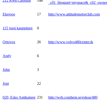
212 Kjell Carlsson
148
_c01_blogpart=myspace&_c02_own
Ekeroos
17
http://www.attitudemotorclub.com
115 jussi kauppinen
0
Ortovox
26
http://www.volvo480center.tk
Andy
6
John
3
Joni
22
020, Esko Antikainen
231
http://web.comhem.se/eskoa/480