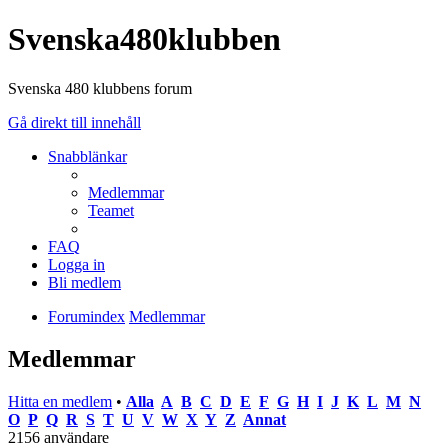
Svenska480klubben
Svenska 480 klubbens forum
Gå direkt till innehåll
Snabblänkar
Medlemmar
Teamet
FAQ
Logga in
Bli medlem
Forumindex
Medlemmar
Medlemmar
Hitta en medlem
•
Alla
A
B
C
D
E
F
G
H
I
J
K
L
M
N
O
P
Q
R
S
T
U
V
W
X
Y
Z
Annat
2156 användare