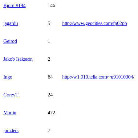
Björn #194
146
jagardu
5
http://www.geocities.com/fp02pb
Geirod
1
Jakob Isaksson
2
Ingo
64
http://w1.910.telia.com/~u91010304/
CoreyT
24
Martin
472
jonzlers
7