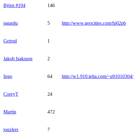
Björn #194
146
jagardu
5
http://www.geocities.com/fp02pb
Geirod
1
Jakob Isaksson
2
Ingo
64
http://w1.910.telia.com/~u91010304/
CoreyT
24
Martin
472
jonzlers
7