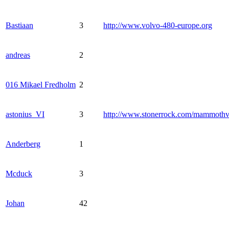
Bastiaan
3
http://www.volvo-480-europe.org
andreas
2
016 Mikael Fredholm
2
astonius_VI
3
http://www.stonerrock.com/mammoth
Anderberg
1
Mcduck
3
Johan
42