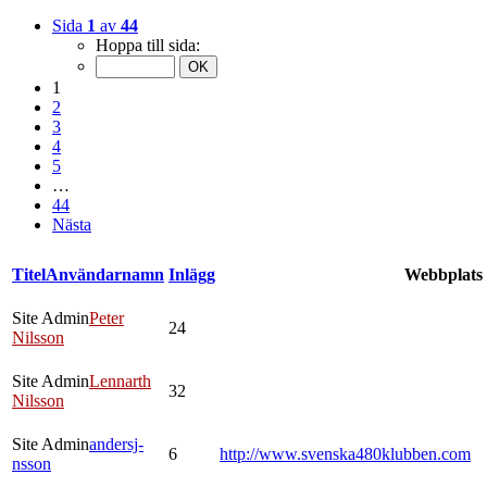
Sida
1
av
44
Hoppa till sida:
1
2
3
4
5
…
44
Nästa
Titel
Användarnamn
Inlägg
Webbplats
Site Admin
Peter
24
Nilsson
Site Admin
Lennarth
32
Nilsson
Site Admin
andersj-
6
http://www.svenska480klubben.com
nsson