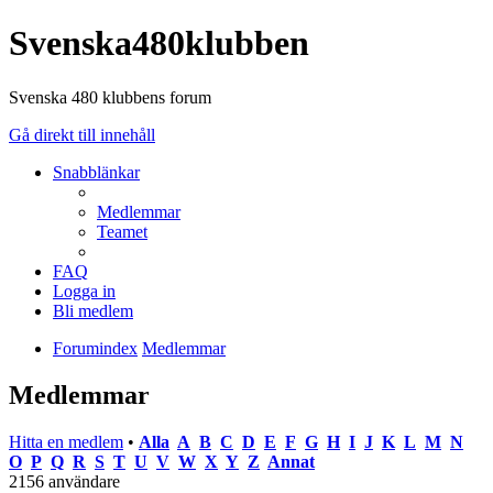
Svenska480klubben
Svenska 480 klubbens forum
Gå direkt till innehåll
Snabblänkar
Medlemmar
Teamet
FAQ
Logga in
Bli medlem
Forumindex
Medlemmar
Medlemmar
Hitta en medlem
•
Alla
A
B
C
D
E
F
G
H
I
J
K
L
M
N
O
P
Q
R
S
T
U
V
W
X
Y
Z
Annat
2156 användare