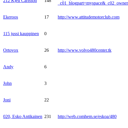
212 Kjell Carlsson
148
_c01_blogpart=myspace&_c02_own
Ekeroos
17
http://www.attitudemotorclub.com
115 jussi kauppinen
0
Ortovox
26
http://www.volvo480center.tk
Andy
6
John
3
Joni
22
020, Esko Antikainen
231
http://web.comhem.se/eskoa/480