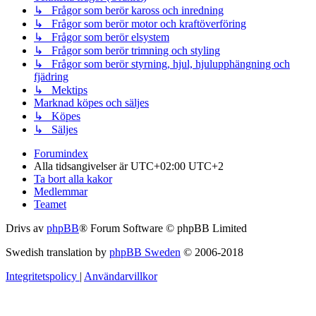
↳ Frågor som berör kaross och inredning
↳ Frågor som berör motor och kraftöverföring
↳ Frågor som berör elsystem
↳ Frågor som berör trimning och styling
↳ Frågor som berör styrning, hjul, hjulupphängning och
fjädring
↳ Mektips
Marknad köpes och säljes
↳ Köpes
↳ Säljes
Forumindex
Alla tidsangivelser är UTC+02:00 UTC+2
Ta bort alla kakor
Medlemmar
Teamet
Drivs av
phpBB
® Forum Software © phpBB Limited
Swedish translation by
phpBB Sweden
© 2006-2018
Integritetspolicy
|
Användarvillkor