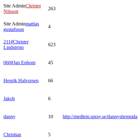
Site Admin
Christer
263
Nilsson
Site Admin
mattias
4
gustafsson
211#Christer
623
Lindström
060#Jan Enbom
45
Henrik Halvorsen
66
Jakob
6
danny
10
http://medlem.spray.se/dannyshemsida
Christian
5