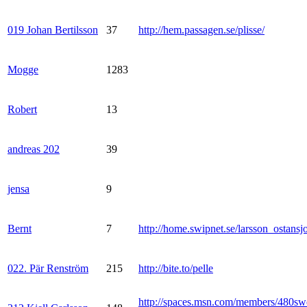
019 Johan Bertilsson
37
http://hem.passagen.se/plisse/
Mogge
1283
Robert
13
andreas 202
39
jensa
9
Bernt
7
http://home.swipnet.se/larsson_ostansj
022. Pär Renström
215
http://bite.to/pelle
http://spaces.msn.com/members/480sw