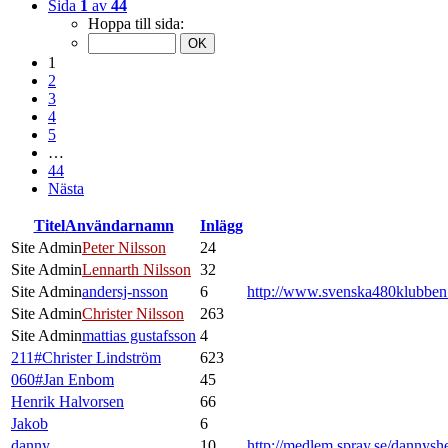
Sida
1
av
44
Hoppa till sida:
1
2
3
4
5
…
44
Nästa
Titel
Användarnamn
Inlägg
Site Admin
Peter Nilsson
24
Site Admin
Lennarth Nilsson
32
Site Admin
andersj-nsson
6
http://www.svenska480klubbe
Site Admin
Christer Nilsson
263
Site Admin
mattias gustafsson
4
211#Christer Lindström
623
060#Jan Enbom
45
Henrik Halvorsen
66
Jakob
6
danny
10
http://medlem.spray.se/dannysh