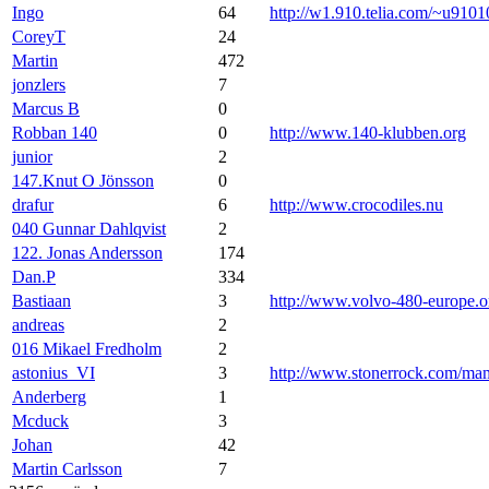
Ingo
64
http://w1.910.telia.com/~u9101
CoreyT
24
Martin
472
jonzlers
7
Marcus B
0
Robban 140
0
http://www.140-klubben.org
junior
2
147.Knut O Jönsson
0
drafur
6
http://www.crocodiles.nu
040 Gunnar Dahlqvist
2
122. Jonas Andersson
174
Dan.P
334
Bastiaan
3
http://www.volvo-480-europe.o
andreas
2
016 Mikael Fredholm
2
astonius_VI
3
http://www.stonerrock.com/m
Anderberg
1
Mcduck
3
Johan
42
Martin Carlsson
7