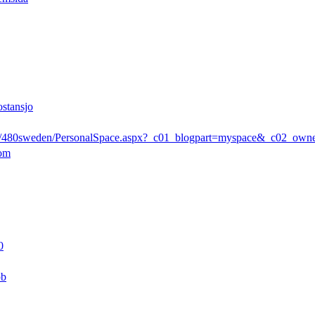
ostansjo
rs/480sweden/PersonalSpace.aspx?_c01_blogpart=myspace&_c02_ow
com
0
pb