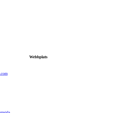
Webbplats
n.com
emsida