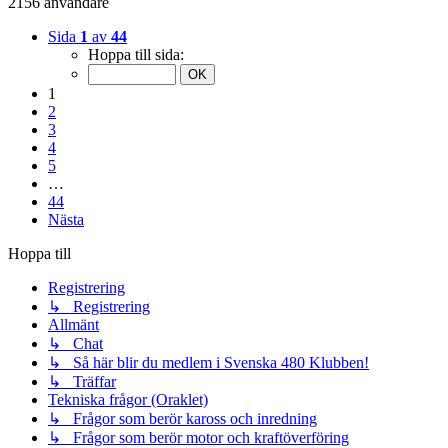
2156 användare
Sida
1
av
44
Hoppa till sida:
1
2
3
4
5
…
44
Nästa
Hoppa till
Registrering
↳ Registrering
Allmänt
↳ Chat
↳ Så här blir du medlem i Svenska 480 Klubben!
↳ Träffar
Tekniska frågor (Oraklet)
↳ Frågor som berör kaross och inredning
↳ Frågor som berör motor och kraftöverföring