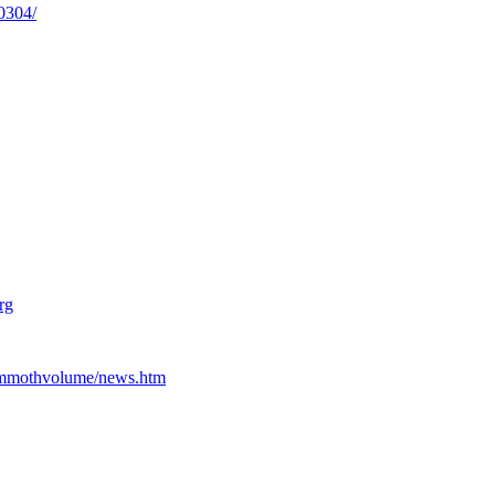
0304/
rg
ammothvolume/news.htm