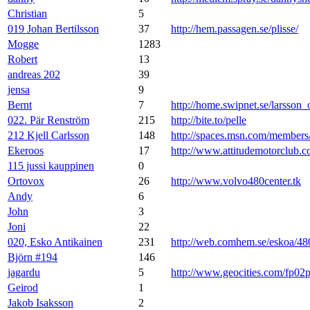
Christian
5
019 Johan Bertilsson
37
http://hem.passagen.se/plisse/
Mogge
1283
Robert
13
andreas 202
39
jensa
9
Bernt
7
http://home.swipnet.se/larsson_
022. Pär Renström
215
http://bite.to/pelle
212 Kjell Carlsson
148
http://spaces.msn.com/membe
Ekeroos
17
http://www.attitudemotorclub.
115 jussi kauppinen
0
Ortovox
26
http://www.volvo480center.tk
Andy
6
John
3
Joni
22
020, Esko Antikainen
231
http://web.comhem.se/eskoa/48
Björn #194
146
jagardu
5
http://www.geocities.com/fp02
Geirod
1
Jakob Isaksson
2