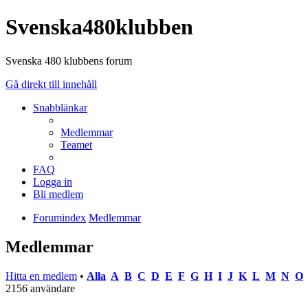
Svenska480klubben
Svenska 480 klubbens forum
Gå direkt till innehåll
Snabblänkar
Medlemmar
Teamet
FAQ
Logga in
Bli medlem
Forumindex
Medlemmar
Medlemmar
Hitta en medlem
•
Alla
A
B
C
D
E
F
G
H
I
J
K
L
M
N
O
2156 användare