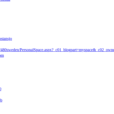
ostansjo
rs/480sweden/PersonalSpace.aspx?_c01_blogpart=myspace&_c02_ow
com
0
pb