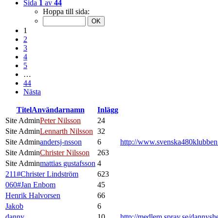
Sida
1
av
44
Hoppa till sida:
1
2
3
4
5
…
44
Nästa
Titel
Användarnamn
Inlägg
Site Admin
Peter Nilsson
24
Site Admin
Lennarth Nilsson
32
Site Admin
andersj-nsson
6
http://www.svenska480klubbe
Site Admin
Christer Nilsson
263
Site Admin
mattias gustafsson
4
211#Christer Lindström
623
060#Jan Enbom
45
Henrik Halvorsen
66
Jakob
6
danny
10
http://medlem.spray.se/dannysh