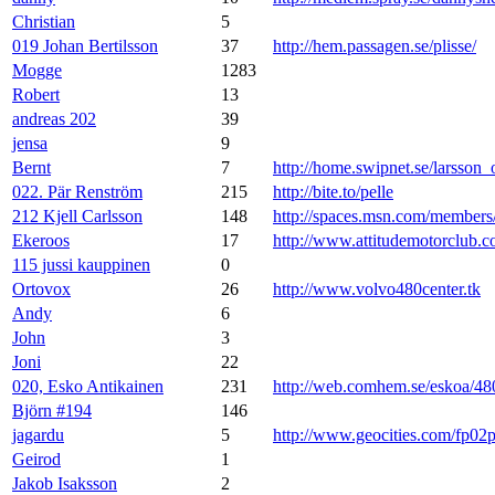
Christian
5
019 Johan Bertilsson
37
http://hem.passagen.se/plisse/
Mogge
1283
Robert
13
andreas 202
39
jensa
9
Bernt
7
http://home.swipnet.se/larsson_
022. Pär Renström
215
http://bite.to/pelle
212 Kjell Carlsson
148
http://spaces.msn.com/membe
Ekeroos
17
http://www.attitudemotorclub.
115 jussi kauppinen
0
Ortovox
26
http://www.volvo480center.tk
Andy
6
John
3
Joni
22
020, Esko Antikainen
231
http://web.comhem.se/eskoa/48
Björn #194
146
jagardu
5
http://www.geocities.com/fp02
Geirod
1
Jakob Isaksson
2