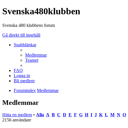
Svenska480klubben
Svenska 480 klubbens forum
Gå direkt till innehåll
Snabblänkar
Medlemmar
Teamet
FAQ
Logga in
Bli medlem
Forumindex
Medlemmar
Medlemmar
Hitta en medlem
•
Alla
A
B
C
D
E
F
G
H
I
J
K
L
M
N
O
2156 användare