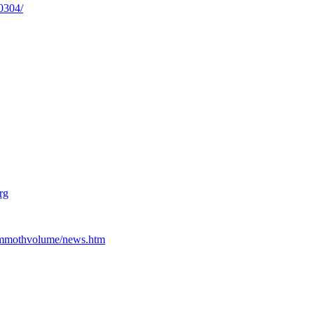
0304/
rg
ammothvolume/news.htm