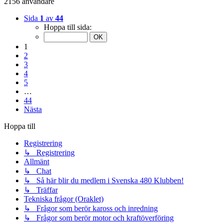
2156 användare
Sida
1
av
44
Hoppa till sida:
1
2
3
4
5
…
44
Nästa
Hoppa till
Registrering
↳ Registrering
Allmänt
↳ Chat
↳ Så här blir du medlem i Svenska 480 Klubben!
↳ Träffar
Tekniska frågor (Oraklet)
↳ Frågor som berör kaross och inredning
↳ Frågor som berör motor och kraftöverföring