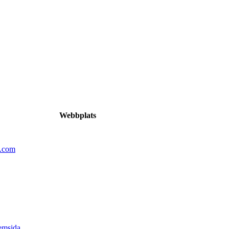
Webbplats
n.com
emsida