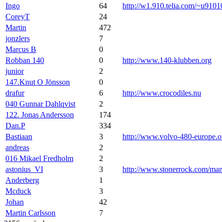
Ingo
64
http://w1.910.telia.com/~u9101
CoreyT
24
Martin
472
jonzlers
7
Marcus B
0
Robban 140
0
http://www.140-klubben.org
junior
2
147.Knut O Jönsson
0
drafur
6
http://www.crocodiles.nu
040 Gunnar Dahlqvist
2
122. Jonas Andersson
174
Dan.P
334
Bastiaan
3
http://www.volvo-480-europe.o
andreas
2
016 Mikael Fredholm
2
astonius_VI
3
http://www.stonerrock.com/m
Anderberg
1
Mcduck
3
Johan
42
Martin Carlsson
7