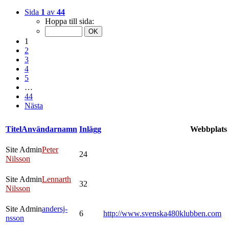
Sida
1
av
44
Hoppa till sida:
1
2
3
4
5
…
44
Nästa
Titel
Användarnamn
Inlägg
Webbplats
Site Admin
Peter
24
Nilsson
Site Admin
Lennarth
32
Nilsson
Site Admin
andersj-
6
http://www.svenska480klubben.com
nsson