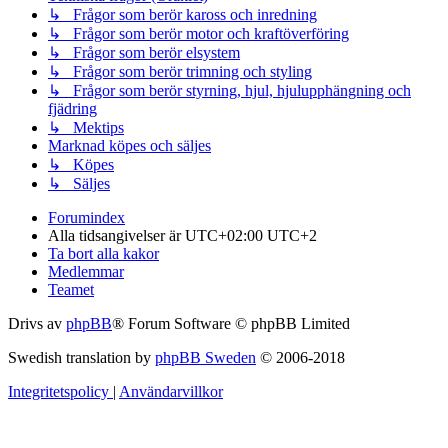
↳ Frågor som berör kaross och inredning
↳ Frågor som berör motor och kraftöverföring
↳ Frågor som berör elsystem
↳ Frågor som berör trimning och styling
↳ Frågor som berör styrning, hjul, hjulupphängning och
fjädring
↳ Mektips
Marknad köpes och säljes
↳ Köpes
↳ Säljes
Forumindex
Alla tidsangivelser är UTC+02:00 UTC+2
Ta bort alla kakor
Medlemmar
Teamet
Drivs av
phpBB
® Forum Software © phpBB Limited
Swedish translation by
phpBB Sweden
© 2006-2018
Integritetspolicy
|
Användarvillkor