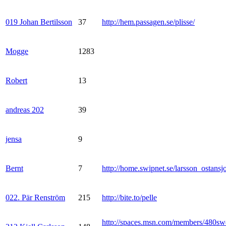
019 Johan Bertilsson
37
http://hem.passagen.se/plisse/
Mogge
1283
Robert
13
andreas 202
39
jensa
9
Bernt
7
http://home.swipnet.se/larsson_ostansj
022. Pär Renström
215
http://bite.to/pelle
http://spaces.msn.com/members/480sw