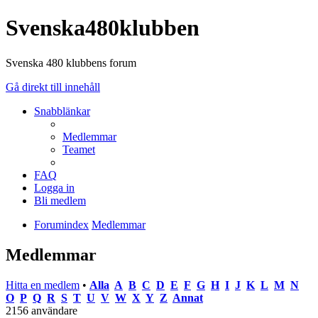
Svenska480klubben
Svenska 480 klubbens forum
Gå direkt till innehåll
Snabblänkar
Medlemmar
Teamet
FAQ
Logga in
Bli medlem
Forumindex
Medlemmar
Medlemmar
Hitta en medlem
•
Alla
A
B
C
D
E
F
G
H
I
J
K
L
M
N
O
P
Q
R
S
T
U
V
W
X
Y
Z
Annat
2156 användare