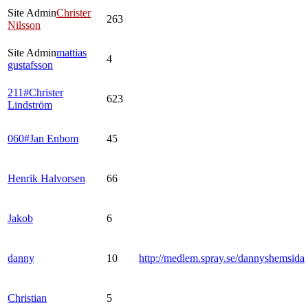
Site Admin
Christer
263
Nilsson
Site Admin
mattias
4
gustafsson
211#Christer
623
Lindström
060#Jan Enbom
45
Henrik Halvorsen
66
Jakob
6
danny
10
http://medlem.spray.se/dannyshemsida
Christian
5