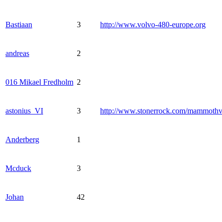
Bastiaan
3
http://www.volvo-480-europe.org
andreas
2
016 Mikael Fredholm
2
astonius_VI
3
http://www.stonerrock.com/mammoth
Anderberg
1
Mcduck
3
Johan
42