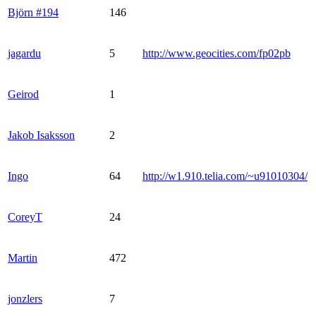
Björn #194
146
jagardu
5
http://www.geocities.com/fp02pb
Geirod
1
Jakob Isaksson
2
Ingo
64
http://w1.910.telia.com/~u91010304/
CoreyT
24
Martin
472
jonzlers
7