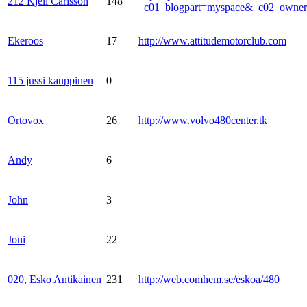
212 Kjell Carlsson
148
_c01_blogpart=myspace&_c02_own
Ekeroos
17
http://www.attitudemotorclub.com
115 jussi kauppinen
0
Ortovox
26
http://www.volvo480center.tk
Andy
6
John
3
Joni
22
020, Esko Antikainen
231
http://web.comhem.se/eskoa/480