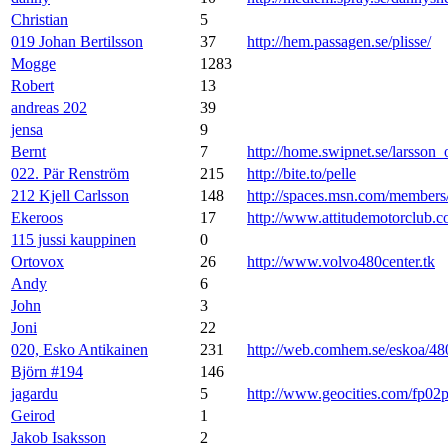
Christian
5
019 Johan Bertilsson
37
http://hem.passagen.se/plisse/
Mogge
1283
Robert
13
andreas 202
39
jensa
9
Bernt
7
http://home.swipnet.se/larsson_
022. Pär Renström
215
http://bite.to/pelle
212 Kjell Carlsson
148
http://spaces.msn.com/membe
Ekeroos
17
http://www.attitudemotorclub.
115 jussi kauppinen
0
Ortovox
26
http://www.volvo480center.tk
Andy
6
John
3
Joni
22
020, Esko Antikainen
231
http://web.comhem.se/eskoa/48
Björn #194
146
jagardu
5
http://www.geocities.com/fp02
Geirod
1
Jakob Isaksson
2