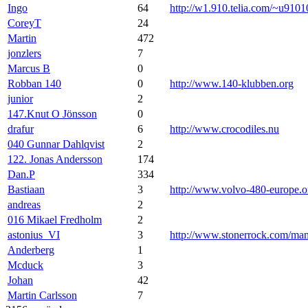
Ingo
64
http://w1.910.telia.com/~u9101
CoreyT
24
Martin
472
jonzlers
7
Marcus B
0
Robban 140
0
http://www.140-klubben.org
junior
2
147.Knut O Jönsson
0
drafur
6
http://www.crocodiles.nu
040 Gunnar Dahlqvist
2
122. Jonas Andersson
174
Dan.P
334
Bastiaan
3
http://www.volvo-480-europe.o
andreas
2
016 Mikael Fredholm
2
astonius_VI
3
http://www.stonerrock.com/m
Anderberg
1
Mcduck
3
Johan
42
Martin Carlsson
7