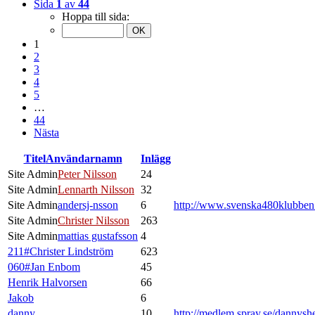
Sida
1
av
44
Hoppa till sida:
1
2
3
4
5
…
44
Nästa
Titel
Användarnamn
Inlägg
Site Admin
Peter Nilsson
24
Site Admin
Lennarth Nilsson
32
Site Admin
andersj-nsson
6
http://www.svenska480klubbe
Site Admin
Christer Nilsson
263
Site Admin
mattias gustafsson
4
211#Christer Lindström
623
060#Jan Enbom
45
Henrik Halvorsen
66
Jakob
6
danny
10
http://medlem.spray.se/dannysh