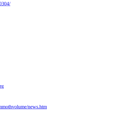
0304/
rg
ammothvolume/news.htm