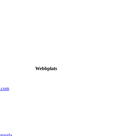
Webbplats
n.com
emsida