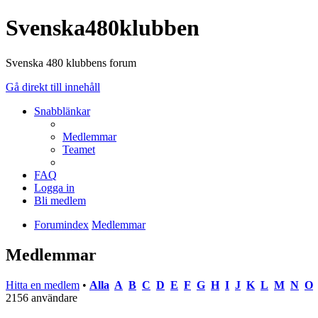
Svenska480klubben
Svenska 480 klubbens forum
Gå direkt till innehåll
Snabblänkar
Medlemmar
Teamet
FAQ
Logga in
Bli medlem
Forumindex
Medlemmar
Medlemmar
Hitta en medlem
•
Alla
A
B
C
D
E
F
G
H
I
J
K
L
M
N
O
2156 användare