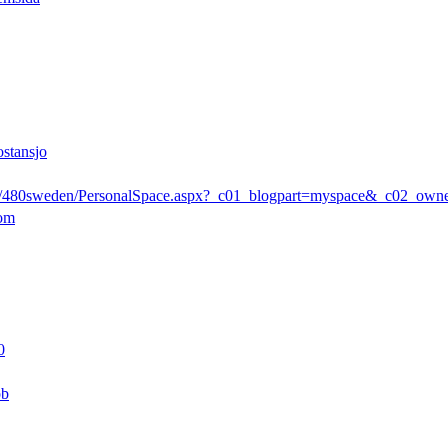
ostansjo
rs/480sweden/PersonalSpace.aspx?_c01_blogpart=myspace&_c02_ow
com
0
pb