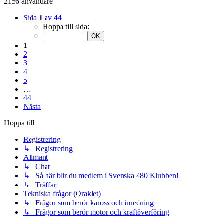
2156 användare
Sida
1
av
44
Hoppa till sida:
1
2
3
4
5
…
44
Nästa
Hoppa till
Registrering
↳ Registrering
Allmänt
↳ Chat
↳ Så här blir du medlem i Svenska 480 Klubben!
↳ Träffar
Tekniska frågor (Oraklet)
↳ Frågor som berör kaross och inredning
↳ Frågor som berör motor och kraftöverföring