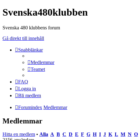
Svenska480klubben
Svenska 480 klubbens forum
Gå direkt till innehåll
Snabblänkar
Medlemmar
Teamet
FAQ
Logga in
Bli medlem
Forumindex
Medlemmar
Medlemmar
Hitta en medlem
•
Alla
A
B
C
D
E
F
G
H
I
J
K
L
M
N
O
2156 användare