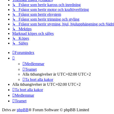
↳ Frågor som berör kaross och inredning
↳ Frågor som berör motor och kraftöverföring
↳ Frågor som berör elsystem
↳ Frågor som berör trimning och styling
↳ Frågor som berör styrning, hjul, hjulupphängning och fjädr
↳ Mektips
Marknad köpes och säljes
↳ Köpes
↳ Säljes
Forumindex
Medlemmar
Teamet
Alla tidsangivelser är UTC+02:00 UTC+2
Ta bort alla kakor
Alla tidsangivelser är UTC+02:00 UTC+2
Ta bort alla kakor
Medlemmar
Teamet
Drivs av
phpBB
® Forum Software © phpBB Limited