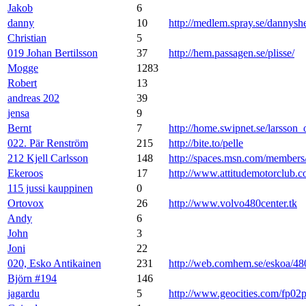
Jakob
6
danny
10
http://medlem.spray.se/dannysh
Christian
5
019 Johan Bertilsson
37
http://hem.passagen.se/plisse/
Mogge
1283
Robert
13
andreas 202
39
jensa
9
Bernt
7
http://home.swipnet.se/larsson_
022. Pär Renström
215
http://bite.to/pelle
212 Kjell Carlsson
148
http://spaces.msn.com/membe
Ekeroos
17
http://www.attitudemotorclub.
115 jussi kauppinen
0
Ortovox
26
http://www.volvo480center.tk
Andy
6
John
3
Joni
22
020, Esko Antikainen
231
http://web.comhem.se/eskoa/48
Björn #194
146
jagardu
5
http://www.geocities.com/fp02