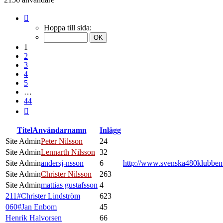
Sida
1
Hoppa till sida:
av
44
1
2
3
4
5
…
44
Nästa
Titel
Användarnamn
Inlägg
Site Admin
Peter Nilsson
24
Site Admin
Lennarth Nilsson
32
Site Admin
andersj-nsson
6
http://www.svenska480klubbe
Site Admin
Christer Nilsson
263
Site Admin
mattias gustafsson
4
211#Christer Lindström
623
060#Jan Enbom
45
Henrik Halvorsen
66