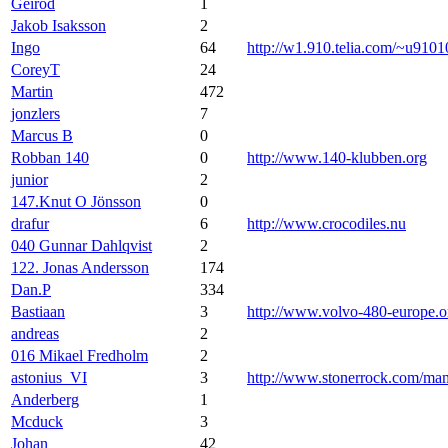
Geirod
1
Jakob Isaksson
2
Ingo
64
http://w1.910.telia.com/~u9101
CoreyT
24
Martin
472
jonzlers
7
Marcus B
0
Robban 140
0
http://www.140-klubben.org
junior
2
147.Knut O Jönsson
0
drafur
6
http://www.crocodiles.nu
040 Gunnar Dahlqvist
2
122. Jonas Andersson
174
Dan.P
334
Bastiaan
3
http://www.volvo-480-europe.o
andreas
2
016 Mikael Fredholm
2
astonius_VI
3
http://www.stonerrock.com/m
Anderberg
1
Mcduck
3
Johan
42