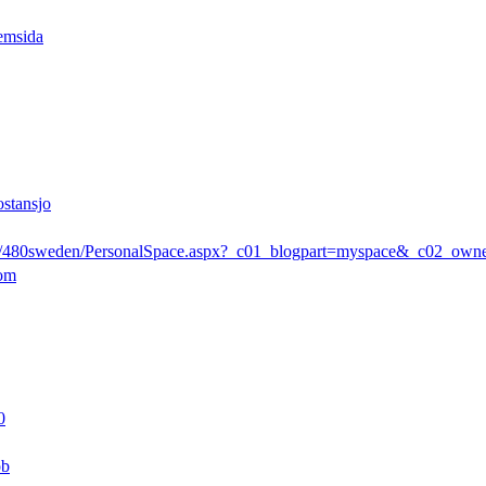
emsida
ostansjo
rs/480sweden/PersonalSpace.aspx?_c01_blogpart=myspace&_c02_ow
com
0
pb