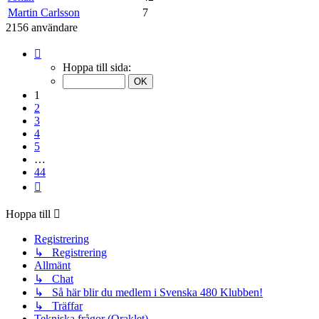
Martin Carlsson
7
2156 användare
Sida
1
Hoppa till sida:
av
44
1
2
3
4
5
…
44
Nästa
Hoppa till
Registrering
↳ Registrering
Allmänt
↳ Chat
↳ Så här blir du medlem i Svenska 480 Klubben!
↳ Träffar
Tekniska frågor (Oraklet)