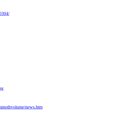
0304/
rg
ammothvolume/news.htm