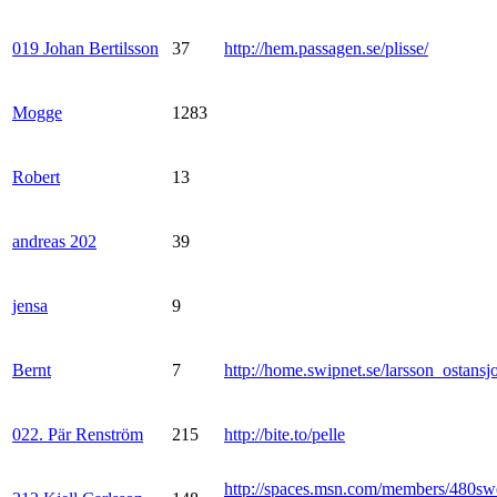
019 Johan Bertilsson
37
http://hem.passagen.se/plisse/
Mogge
1283
Robert
13
andreas 202
39
jensa
9
Bernt
7
http://home.swipnet.se/larsson_ostansj
022. Pär Renström
215
http://bite.to/pelle
http://spaces.msn.com/members/480sw