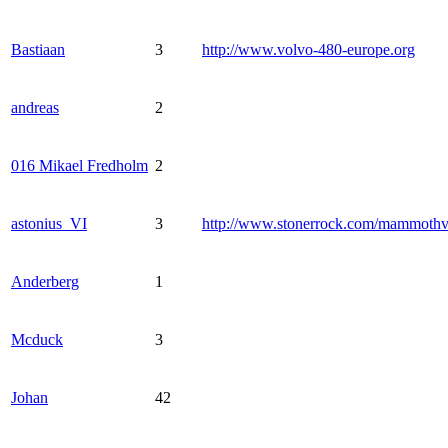
Bastiaan
3
http://www.volvo-480-europe.org
andreas
2
016 Mikael Fredholm
2
astonius_VI
3
http://www.stonerrock.com/mammoth
Anderberg
1
Mcduck
3
Johan
42