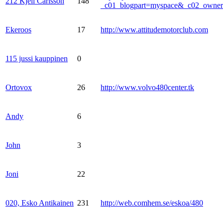
212 Kjell Carlsson
148
_c01_blogpart=myspace&_c02_own
Ekeroos
17
http://www.attitudemotorclub.com
115 jussi kauppinen
0
Ortovox
26
http://www.volvo480center.tk
Andy
6
John
3
Joni
22
020, Esko Antikainen
231
http://web.comhem.se/eskoa/480