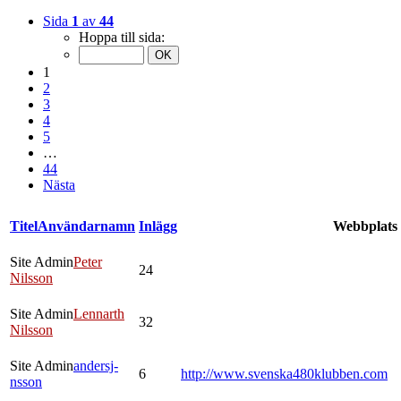
Sida
1
av
44
Hoppa till sida:
1
2
3
4
5
…
44
Nästa
Titel
Användarnamn
Inlägg
Webbplats
Site Admin
Peter
24
Nilsson
Site Admin
Lennarth
32
Nilsson
Site Admin
andersj-
6
http://www.svenska480klubben.com
nsson