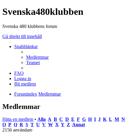
Svenska480klubben
Svenska 480 klubbens forum
Gå direkt till innehåll
Snabblänkar
Medlemmar
Teamet
FAQ
Logga in
Bli medlem
Forumindex
Medlemmar
Medlemmar
Hitta en medlem
•
Alla
A
B
C
D
E
F
G
H
I
J
K
L
M
N
O
P
Q
R
S
T
U
V
W
X
Y
Z
Annat
2156 användare