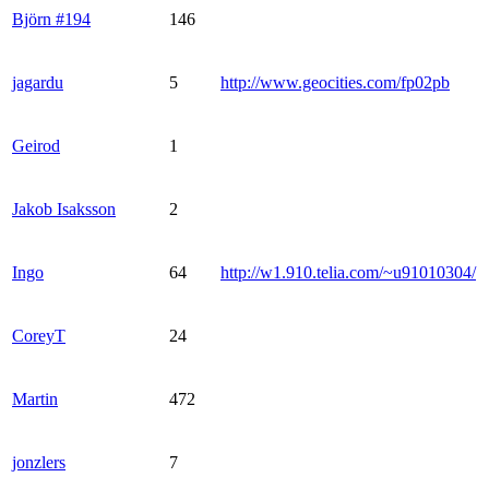
Björn #194
146
jagardu
5
http://www.geocities.com/fp02pb
Geirod
1
Jakob Isaksson
2
Ingo
64
http://w1.910.telia.com/~u91010304/
CoreyT
24
Martin
472
jonzlers
7