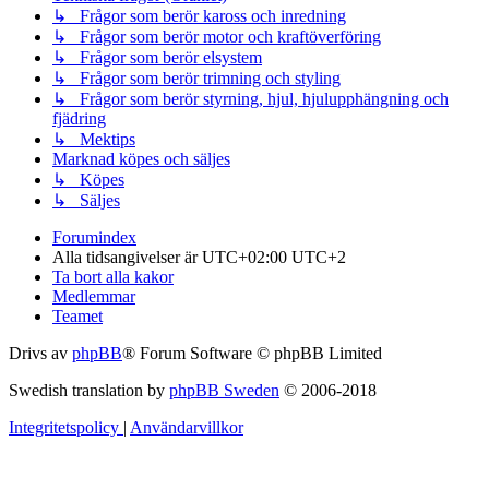
↳ Frågor som berör kaross och inredning
↳ Frågor som berör motor och kraftöverföring
↳ Frågor som berör elsystem
↳ Frågor som berör trimning och styling
↳ Frågor som berör styrning, hjul, hjulupphängning och
fjädring
↳ Mektips
Marknad köpes och säljes
↳ Köpes
↳ Säljes
Forumindex
Alla tidsangivelser är UTC+02:00 UTC+2
Ta bort alla kakor
Medlemmar
Teamet
Drivs av
phpBB
® Forum Software © phpBB Limited
Swedish translation by
phpBB Sweden
© 2006-2018
Integritetspolicy
|
Användarvillkor