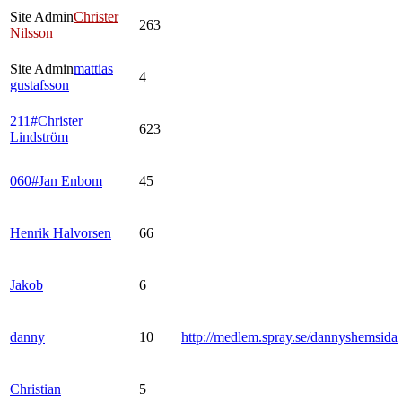
Site Admin
Christer
263
Nilsson
Site Admin
mattias
4
gustafsson
211#Christer
623
Lindström
060#Jan Enbom
45
Henrik Halvorsen
66
Jakob
6
danny
10
http://medlem.spray.se/dannyshemsida
Christian
5