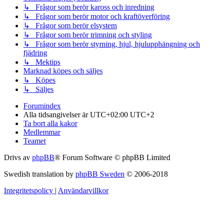
↳ Frågor som berör kaross och inredning
↳ Frågor som berör motor och kraftöverföring
↳ Frågor som berör elsystem
↳ Frågor som berör trimning och styling
↳ Frågor som berör styrning, hjul, hjulupphängning och
fjädring
↳ Mektips
Marknad köpes och säljes
↳ Köpes
↳ Säljes
Forumindex
Alla tidsangivelser är UTC+02:00 UTC+2
Ta bort alla kakor
Medlemmar
Teamet
Drivs av
phpBB
® Forum Software © phpBB Limited
Swedish translation by
phpBB Sweden
© 2006-2018
Integritetspolicy
|
Användarvillkor