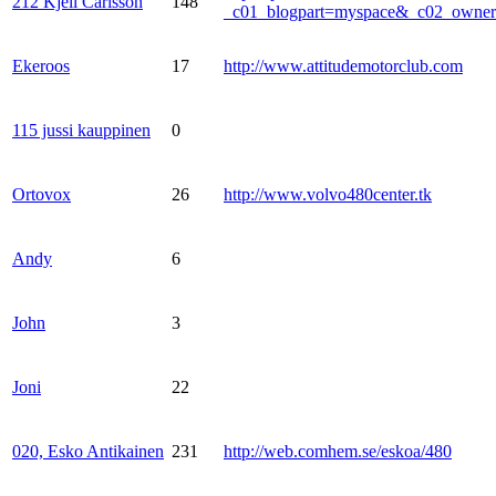
212 Kjell Carlsson
148
_c01_blogpart=myspace&_c02_own
Ekeroos
17
http://www.attitudemotorclub.com
115 jussi kauppinen
0
Ortovox
26
http://www.volvo480center.tk
Andy
6
John
3
Joni
22
020, Esko Antikainen
231
http://web.comhem.se/eskoa/480