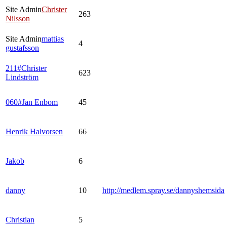
Site Admin
Christer
263
Nilsson
Site Admin
mattias
4
gustafsson
211#Christer
623
Lindström
060#Jan Enbom
45
Henrik Halvorsen
66
Jakob
6
danny
10
http://medlem.spray.se/dannyshemsida
Christian
5