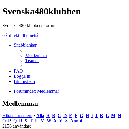
Svenska480klubben
Svenska 480 klubbens forum
Gå direkt till innehåll
Snabblänkar
Medlemmar
Teamet
FAQ
Logga in
Bli medlem
Forumindex
Medlemmar
Medlemmar
Hitta en medlem
•
Alla
A
B
C
D
E
F
G
H
I
J
K
L
M
N
O
P
Q
R
S
T
U
V
W
X
Y
Z
Annat
2156 användare