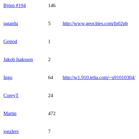
Björn #194
146
jagardu
5
http://www.geocities.com/fp02pb
Geirod
1
Jakob Isaksson
2
Ingo
64
http://w1.910.telia.com/~u91010304/
CoreyT
24
Martin
472
jonzlers
7