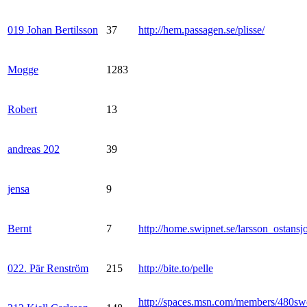
019 Johan Bertilsson
37
http://hem.passagen.se/plisse/
Mogge
1283
Robert
13
andreas 202
39
jensa
9
Bernt
7
http://home.swipnet.se/larsson_ostansj
022. Pär Renström
215
http://bite.to/pelle
http://spaces.msn.com/members/480sw