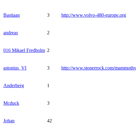
Bastiaan
3
http://www.volvo-480-europe.org
andreas
2
016 Mikael Fredholm
2
astonius_VI
3
http://www.stonerrock.com/mammoth
Anderberg
1
Mcduck
3
Johan
42