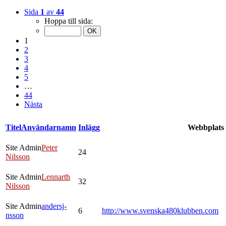
Sida
1
av
44
Hoppa till sida:
1
2
3
4
5
…
44
Nästa
Titel
Användarnamn
Inlägg
Webbplats
Site Admin
Peter
24
Nilsson
Site Admin
Lennarth
32
Nilsson
Site Admin
andersj-
6
http://www.svenska480klubben.com
nsson