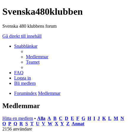
Svenska480klubben
Svenska 480 klubbens forum
Gå direkt till innehåll
Snabblänkar
Medlemmar
Teamet
FAQ
Logga in
Bli medlem
Forumindex
Medlemmar
Medlemmar
Hitta en medlem
•
Alla
A
B
C
D
E
F
G
H
I
J
K
L
M
N
O
P
Q
R
S
T
U
V
W
X
Y
Z
Annat
2156 användare