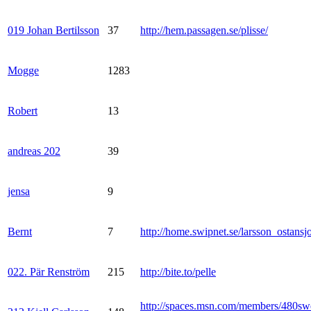
019 Johan Bertilsson
37
http://hem.passagen.se/plisse/
Mogge
1283
Robert
13
andreas 202
39
jensa
9
Bernt
7
http://home.swipnet.se/larsson_ostansj
022. Pär Renström
215
http://bite.to/pelle
http://spaces.msn.com/members/480sw