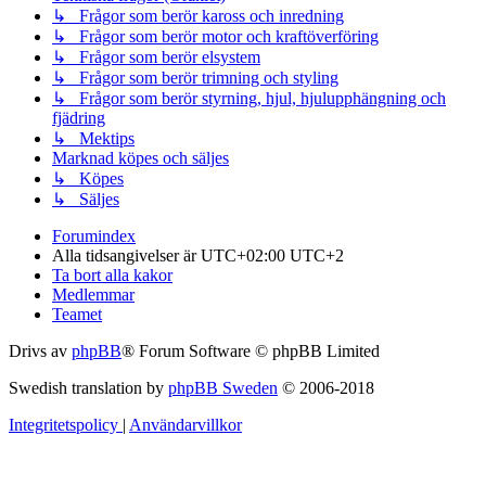
↳ Frågor som berör kaross och inredning
↳ Frågor som berör motor och kraftöverföring
↳ Frågor som berör elsystem
↳ Frågor som berör trimning och styling
↳ Frågor som berör styrning, hjul, hjulupphängning och
fjädring
↳ Mektips
Marknad köpes och säljes
↳ Köpes
↳ Säljes
Forumindex
Alla tidsangivelser är UTC+02:00 UTC+2
Ta bort alla kakor
Medlemmar
Teamet
Drivs av
phpBB
® Forum Software © phpBB Limited
Swedish translation by
phpBB Sweden
© 2006-2018
Integritetspolicy
|
Användarvillkor