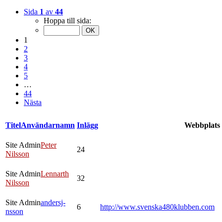
Sida
1
av
44
Hoppa till sida:
1
2
3
4
5
…
44
Nästa
Titel
Användarnamn
Inlägg
Webbplats
Site Admin
Peter
24
Nilsson
Site Admin
Lennarth
32
Nilsson
Site Admin
andersj-
6
http://www.svenska480klubben.com
nsson