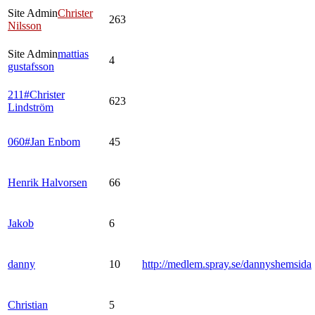
Site Admin
Christer
263
Nilsson
Site Admin
mattias
4
gustafsson
211#Christer
623
Lindström
060#Jan Enbom
45
Henrik Halvorsen
66
Jakob
6
danny
10
http://medlem.spray.se/dannyshemsida
Christian
5