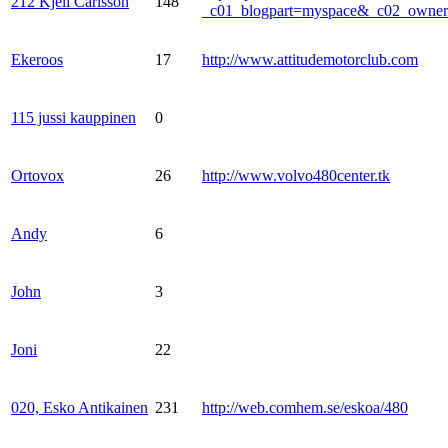
212 Kjell Carlsson
148
_c01_blogpart=myspace&_c02_own
Ekeroos
17
http://www.attitudemotorclub.com
115 jussi kauppinen
0
Ortovox
26
http://www.volvo480center.tk
Andy
6
John
3
Joni
22
020, Esko Antikainen
231
http://web.comhem.se/eskoa/480