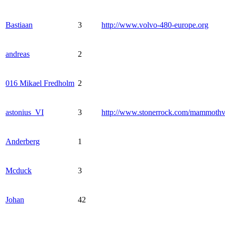
Bastiaan
3
http://www.volvo-480-europe.org
andreas
2
016 Mikael Fredholm
2
astonius_VI
3
http://www.stonerrock.com/mammoth
Anderberg
1
Mcduck
3
Johan
42