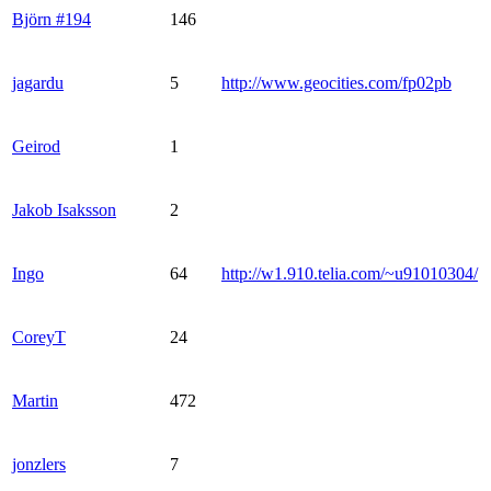
Björn #194
146
jagardu
5
http://www.geocities.com/fp02pb
Geirod
1
Jakob Isaksson
2
Ingo
64
http://w1.910.telia.com/~u91010304/
CoreyT
24
Martin
472
jonzlers
7