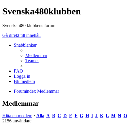
Svenska480klubben
Svenska 480 klubbens forum
Gå direkt till innehåll
Snabblänkar
Medlemmar
Teamet
FAQ
Logga in
Bli medlem
Forumindex
Medlemmar
Medlemmar
Hitta en medlem
•
Alla
A
B
C
D
E
F
G
H
I
J
K
L
M
N
O
2156 användare