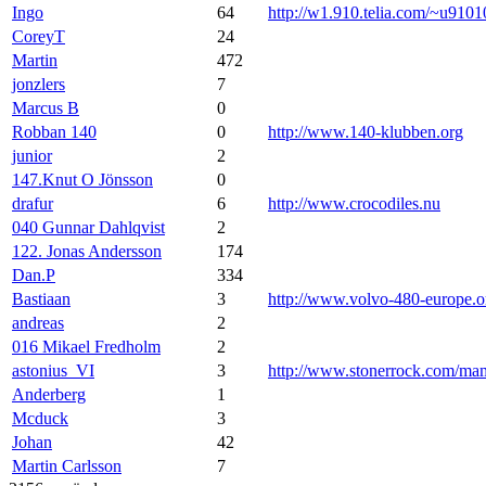
Ingo
64
http://w1.910.telia.com/~u9101
CoreyT
24
Martin
472
jonzlers
7
Marcus B
0
Robban 140
0
http://www.140-klubben.org
junior
2
147.Knut O Jönsson
0
drafur
6
http://www.crocodiles.nu
040 Gunnar Dahlqvist
2
122. Jonas Andersson
174
Dan.P
334
Bastiaan
3
http://www.volvo-480-europe.o
andreas
2
016 Mikael Fredholm
2
astonius_VI
3
http://www.stonerrock.com/m
Anderberg
1
Mcduck
3
Johan
42
Martin Carlsson
7