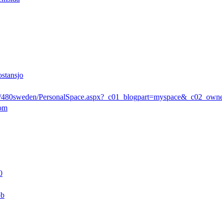
ostansjo
rs/480sweden/PersonalSpace.aspx?_c01_blogpart=myspace&_c02_ow
com
0
pb