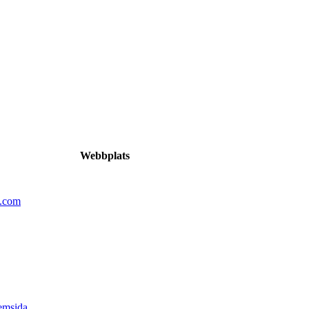
Webbplats
n.com
emsida