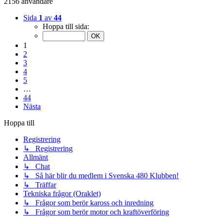
2156 användare
Sida
1
av
44
Hoppa till sida:
1
2
3
4
5
…
44
Nästa
Hoppa till
Registrering
↳ Registrering
Allmänt
↳ Chat
↳ Så här blir du medlem i Svenska 480 Klubben!
↳ Träffar
Tekniska frågor (Oraklet)
↳ Frågor som berör kaross och inredning
↳ Frågor som berör motor och kraftöverföring