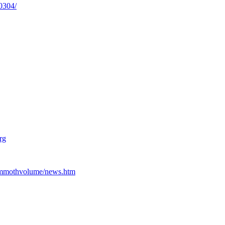
0304/
rg
ammothvolume/news.htm