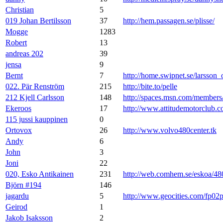
Christian
5
019 Johan Bertilsson
37
http://hem.passagen.se/plisse/
Mogge
1283
Robert
13
andreas 202
39
jensa
9
Bernt
7
http://home.swipnet.se/larsson_
022. Pär Renström
215
http://bite.to/pelle
212 Kjell Carlsson
148
http://spaces.msn.com/membe
Ekeroos
17
http://www.attitudemotorclub.
115 jussi kauppinen
0
Ortovox
26
http://www.volvo480center.tk
Andy
6
John
3
Joni
22
020, Esko Antikainen
231
http://web.comhem.se/eskoa/48
Björn #194
146
jagardu
5
http://www.geocities.com/fp02
Geirod
1
Jakob Isaksson
2