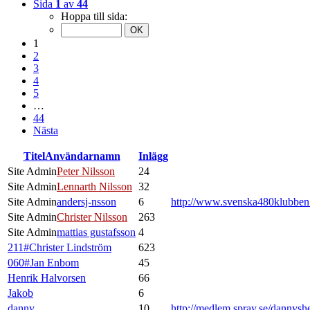
Sida
1
av
44
Hoppa till sida:
1
2
3
4
5
…
44
Nästa
Titel
Användarnamn
Inlägg
Site Admin
Peter Nilsson
24
Site Admin
Lennarth Nilsson
32
Site Admin
andersj-nsson
6
http://www.svenska480klubbe
Site Admin
Christer Nilsson
263
Site Admin
mattias gustafsson
4
211#Christer Lindström
623
060#Jan Enbom
45
Henrik Halvorsen
66
Jakob
6
danny
10
http://medlem.spray.se/dannysh