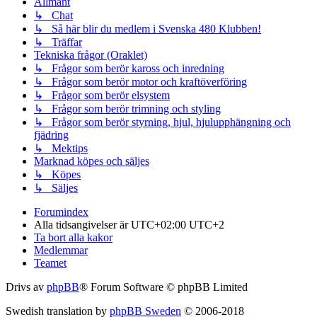
Allmänt
↳ Chat
↳ Så här blir du medlem i Svenska 480 Klubben!
↳ Träffar
Tekniska frågor (Oraklet)
↳ Frågor som berör kaross och inredning
↳ Frågor som berör motor och kraftöverföring
↳ Frågor som berör elsystem
↳ Frågor som berör trimning och styling
↳ Frågor som berör styrning, hjul, hjulupphängning och
fjädring
↳ Mektips
Marknad köpes och säljes
↳ Köpes
↳ Säljes
Forumindex
Alla tidsangivelser är UTC+02:00 UTC+2
Ta bort alla kakor
Medlemmar
Teamet
Drivs av
phpBB
® Forum Software © phpBB Limited
Swedish translation by
phpBB Sweden
© 2006-2018