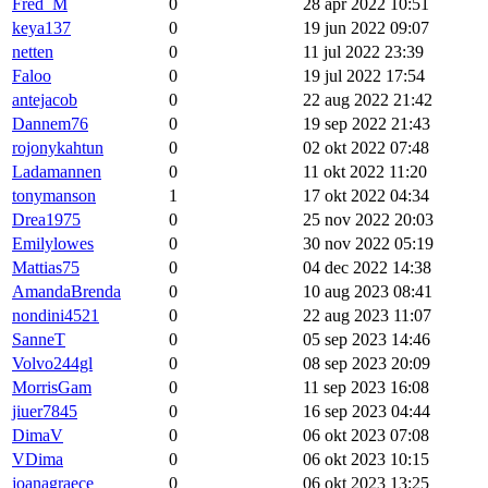
Fred_M
0
28 apr 2022 10:51
keya137
0
19 jun 2022 09:07
netten
0
11 jul 2022 23:39
Faloo
0
19 jul 2022 17:54
antejacob
0
22 aug 2022 21:42
Dannem76
0
19 sep 2022 21:43
rojonykahtun
0
02 okt 2022 07:48
Ladamannen
0
11 okt 2022 11:20
tonymanson
1
17 okt 2022 04:34
Drea1975
0
25 nov 2022 20:03
Emilylowes
0
30 nov 2022 05:19
Mattias75
0
04 dec 2022 14:38
AmandaBrenda
0
10 aug 2023 08:41
nondini4521
0
22 aug 2023 11:07
SanneT
0
05 sep 2023 14:46
Volvo244gl
0
08 sep 2023 20:09
MorrisGam
0
11 sep 2023 16:08
jiuer7845
0
16 sep 2023 04:44
DimaV
0
06 okt 2023 07:08
VDima
0
06 okt 2023 10:15
joanagraece
0
06 okt 2023 13:25