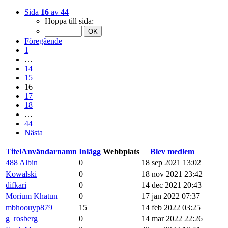
Sida
16
av
44
Hoppa till sida:
Föregående
1
…
14
15
16
17
18
…
44
Nästa
Titel
Användarnamn
Inlägg
Webbplats
Blev medlem
488 Albin
0
18 sep 2021 13:02
Kowalski
0
18 nov 2021 23:42
difkari
0
14 dec 2021 20:43
Morium Khatun
0
17 jan 2022 07:37
mbhoouyp879
15
14 feb 2022 03:25
g_rosberg
0
14 mar 2022 22:26