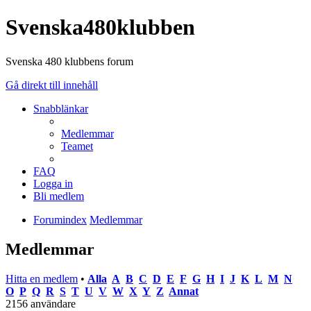
Svenska480klubben
Svenska 480 klubbens forum
Gå direkt till innehåll
Snabblänkar
Medlemmar
Teamet
FAQ
Logga in
Bli medlem
Forumindex
Medlemmar
Medlemmar
Hitta en medlem
•
Alla
A
B
C
D
E
F
G
H
I
J
K
L
M
N
O
P
Q
R
S
T
U
V
W
X
Y
Z
Annat
2156 användare