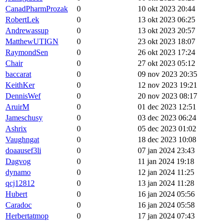
CanadPharmProzak
0
10 okt 2023 20:44
RobertLek
0
13 okt 2023 06:25
Andrewassup
0
13 okt 2023 20:57
MatthewUTIGN
0
23 okt 2023 18:07
RaymondSen
0
26 okt 2023 17:24
Chair
0
27 okt 2023 05:12
baccarat
0
09 nov 2023 20:35
KeithKer
0
12 nov 2023 19:21
DennisWef
0
20 nov 2023 08:17
AruirM
0
01 dec 2023 12:51
Jameschusy
0
03 dec 2023 06:24
Ashrix
0
05 dec 2023 01:02
Vaughngat
0
18 dec 2023 10:08
doaausef3li
0
07 jan 2024 23:43
Dagvog
0
11 jan 2024 19:18
dynamo
0
12 jan 2024 11:25
qcj12812
0
13 jan 2024 11:28
Hubert
0
16 jan 2024 05:56
Caradoc
0
16 jan 2024 05:58
Herbertatmop
0
17 jan 2024 07:43