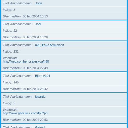
Titel, Användarnamn
John
Inlägg
3
Blev medlem
05 feb 2004 16:13
Titel, Användarnamn
Joni
Inlägg
22
Blev medlem
05 feb 2004 16:28
Titel, Användarnamn
020, Esko Antikainen
Inlägg
231
Webbplats
http://web.comhem.se/eskoa/480
Blev medlem
05 feb 2004 22:49
Titel, Användarnamn
Björn #194
Inlägg
146
Blev medlem
07 feb 2004 23:42
Titel, Användarnamn
jagardu
Inlägg
5
Webbplats
http://www.geocities.com/fp02pb
Blev medlem
09 feb 2004 20:53
Titel, Användarnamn
Geirod