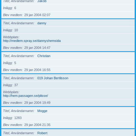
Titel, Användarnamn
Jakob
Inlägg
6
Blev medlem
29 jan 2004 02:07
Titel, Användarnamn
danny
Inlägg
10
Webbplats
http://medlem.spray.se/dannyshemsida
Blev medlem
29 jan 2004 14:47
Titel, Användarnamn
Christian
Inlägg
5
Blev medlem
29 jan 2004 16:55
Titel, Användarnamn
019 Johan Bertilsson
Inlägg
37
Webbplats
http://hem.passagen.se/plisse/
Blev medlem
29 jan 2004 19:49
Titel, Användarnamn
Mogge
Inlägg
1283
Blev medlem
29 jan 2004 21:35
Titel, Användarnamn
Robert