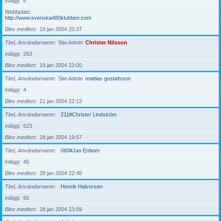
Inlägg
6
Webbplats
http://www.svenska480klubben.com
Blev medlem
19 jan 2004 20:37
Titel, Användarnamn
Site Admin
Christer Nilsson
Inlägg
263
Blev medlem
19 jan 2004 23:00
Titel, Användarnamn
Site Admin
mattias gustafsson
Inlägg
4
Blev medlem
21 jan 2004 22:13
Titel, Användarnamn
211#Christer Lindström
Inlägg
623
Blev medlem
28 jan 2004 19:57
Titel, Användarnamn
060#Jan Enbom
Inlägg
45
Blev medlem
28 jan 2004 22:48
Titel, Användarnamn
Henrik Halvorsen
Inlägg
66
Blev medlem
28 jan 2004 23:59