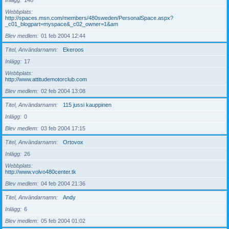
Inlägg
148
Webbplats
http://spaces.msn.com/members/480sweden/PersonalSpace.aspx?
_c01_blogpart=myspace&_c02_owner=1&am
Blev medlem
01 feb 2004 12:44
Titel, Användarnamn
Ekeroos
Inlägg
17
Webbplats
http://www.attitudemotorclub.com
Blev medlem
02 feb 2004 13:08
Titel, Användarnamn
115 jussi kauppinen
Inlägg
0
Blev medlem
03 feb 2004 17:15
Titel, Användarnamn
Ortovox
Inlägg
26
Webbplats
http://www.volvo480center.tk
Blev medlem
04 feb 2004 21:36
Titel, Användarnamn
Andy
Inlägg
6
Blev medlem
05 feb 2004 01:02