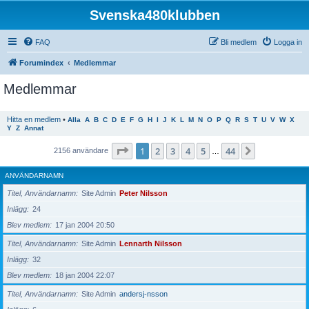
Svenska480klubben
FAQ
Bli medlem
Logga in
Forumindex
Medlemmar
Medlemmar
Hitta en medlem
•
Alla
A
B
C
D
E
F
G
H
I
J
K
L
M
N
O
P
Q
R
S
T
U
V
W
X
Y
Z
Annat
Sida
1
av
44
1
2
3
4
5
44
Nästa
2156 användare
…
ANVÄNDARNAMN
Titel, Användarnamn
Site Admin
Peter Nilsson
Inlägg
24
Blev medlem
17 jan 2004 20:50
Titel, Användarnamn
Site Admin
Lennarth Nilsson
Inlägg
32
Blev medlem
18 jan 2004 22:07
Titel, Användarnamn
Site Admin
andersj-nsson