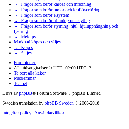
↳ Frågor som berör kaross och inredning
↳ Frågor som berör motor och kraftöverföring
↳ Frågor som berör elsystem
↳ Frågor som berör trimning och styling
↳ Frågor som berör styrning, hjul, hjulupphängning och
fjädring
↳ Mektips
Marknad köpes och säljes
↳ Köpes
↳ Säljes
Forumindex
Alla tidsangivelser är UTC+02:00 UTC+2
Ta bort alla kakor
Medlemmar
Teamet
Drivs av
phpBB
® Forum Software © phpBB Limited
Swedish translation by
phpBB Sweden
© 2006-2018
Integritetspolicy
|
Användarvillkor