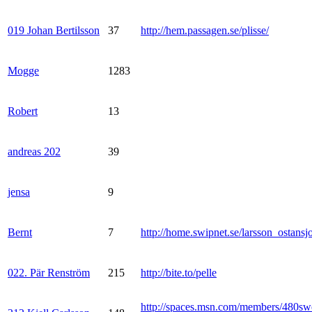
019 Johan Bertilsson
37
http://hem.passagen.se/plisse/
Mogge
1283
Robert
13
andreas 202
39
jensa
9
Bernt
7
http://home.swipnet.se/larsson_ostansj
022. Pär Renström
215
http://bite.to/pelle
http://spaces.msn.com/members/480sw