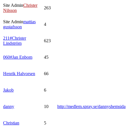
Site Admin
Christer
263
Nilsson
Site Admin
mattias
4
gustafsson
211#Christer
623
Lindström
060#Jan Enbom
45
Henrik Halvorsen
66
Jakob
6
danny
10
http://medlem.spray.se/dannyshemsida
Christian
5