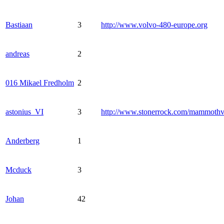
Bastiaan
3
http://www.volvo-480-europe.org
andreas
2
016 Mikael Fredholm
2
astonius_VI
3
http://www.stonerrock.com/mammoth
Anderberg
1
Mcduck
3
Johan
42