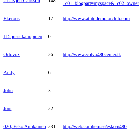
212 Kjell Carlsson
148
_c01_blogpart=myspace&_c02_own
Ekeroos
17
http://www.attitudemotorclub.com
115 jussi kauppinen
0
Ortovox
26
http://www.volvo480center.tk
Andy
6
John
3
Joni
22
020, Esko Antikainen
231
http://web.comhem.se/eskoa/480