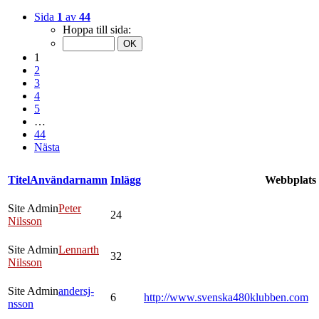
Sida
1
av
44
Hoppa till sida:
1
2
3
4
5
…
44
Nästa
Titel
Användarnamn
Inlägg
Webbplats
Site Admin
Peter
24
Nilsson
Site Admin
Lennarth
32
Nilsson
Site Admin
andersj-
6
http://www.svenska480klubben.com
nsson