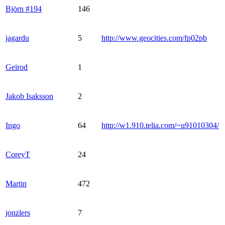
Björn #194
146
jagardu
5
http://www.geocities.com/fp02pb
Geirod
1
Jakob Isaksson
2
Ingo
64
http://w1.910.telia.com/~u91010304/
CoreyT
24
Martin
472
jonzlers
7