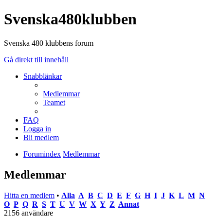
Svenska480klubben
Svenska 480 klubbens forum
Gå direkt till innehåll
Snabblänkar
Medlemmar
Teamet
FAQ
Logga in
Bli medlem
Forumindex
Medlemmar
Medlemmar
Hitta en medlem
•
Alla
A
B
C
D
E
F
G
H
I
J
K
L
M
N
O
P
Q
R
S
T
U
V
W
X
Y
Z
Annat
2156 användare