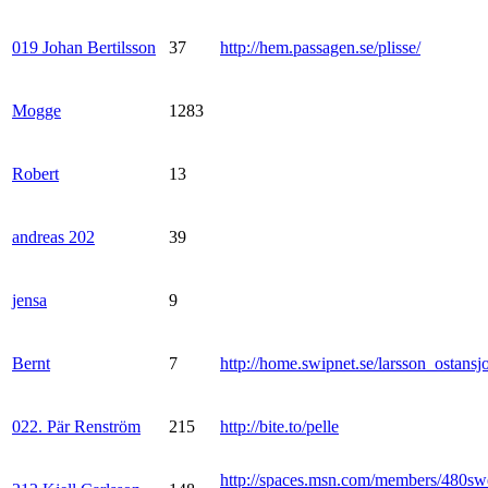
019 Johan Bertilsson
37
http://hem.passagen.se/plisse/
Mogge
1283
Robert
13
andreas 202
39
jensa
9
Bernt
7
http://home.swipnet.se/larsson_ostansj
022. Pär Renström
215
http://bite.to/pelle
http://spaces.msn.com/members/480sw