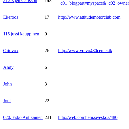
212 Kjell Carlsson
148
_c01_blogpart=myspace&_c02_own
Ekeroos
17
http://www.attitudemotorclub.com
115 jussi kauppinen
0
Ortovox
26
http://www.volvo480center.tk
Andy
6
John
3
Joni
22
020, Esko Antikainen
231
http://web.comhem.se/eskoa/480