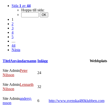
Sida
1
av
44
Hoppa till sida:
1
2
3
4
5
…
44
Nästa
Titel
Användarnamn
Inlägg
Webbplats
Site Admin
Peter
24
Nilsson
Site Admin
Lennarth
32
Nilsson
Site Admin
andersj-
6
http://www.svenska480klubben.com
nsson