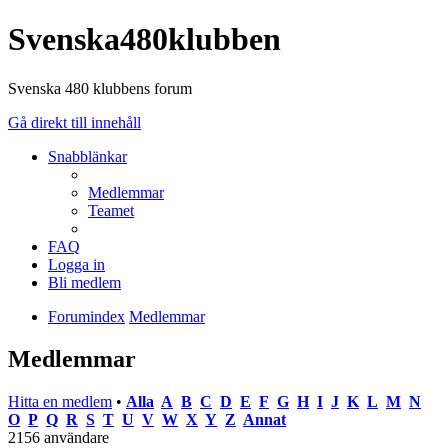
Svenska480klubben
Svenska 480 klubbens forum
Gå direkt till innehåll
Snabblänkar
Medlemmar
Teamet
FAQ
Logga in
Bli medlem
Forumindex
Medlemmar
Medlemmar
Hitta en medlem
•
Alla
A
B
C
D
E
F
G
H
I
J
K
L
M
N
O
P
Q
R
S
T
U
V
W
X
Y
Z
Annat
2156 användare