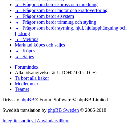
↳ Frågor som berör kaross och inredning
↳ Frågor som berör motor och kraftöverföring
↳ Frågor som berör elsystem
↳ Frågor som berör trimning och styling
↳ Frågor som berör styrning, hjul, hjulupphängning och
fjädring
↳ Mektips
Marknad köpes och säljes
↳ Köpes
↳ Säljes
Forumindex
Alla tidsangivelser är UTC+02:00 UTC+2
Ta bort alla kakor
Medlemmar
Teamet
Drivs av
phpBB
® Forum Software © phpBB Limited
Swedish translation by
phpBB Sweden
© 2006-2018
Integritetspolicy
|
Användarvillkor