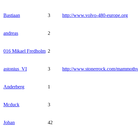
Bastiaan
3
http://www.volvo-480-europe.org
andreas
2
016 Mikael Fredholm
2
astonius_VI
3
http://www.stonerrock.com/mammoth
Anderberg
1
Mcduck
3
Johan
42