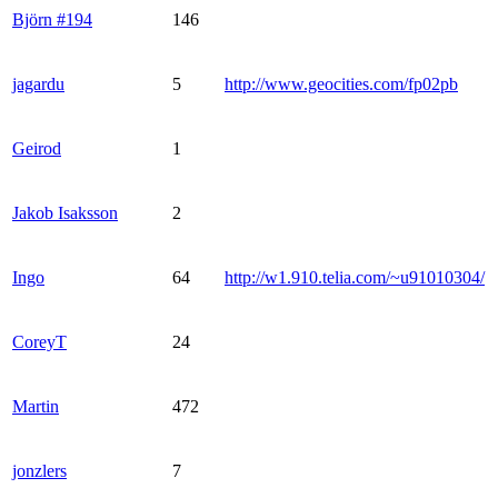
Björn #194
146
jagardu
5
http://www.geocities.com/fp02pb
Geirod
1
Jakob Isaksson
2
Ingo
64
http://w1.910.telia.com/~u91010304/
CoreyT
24
Martin
472
jonzlers
7