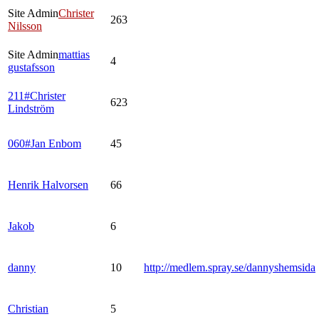
Site Admin
Christer
263
Nilsson
Site Admin
mattias
4
gustafsson
211#Christer
623
Lindström
060#Jan Enbom
45
Henrik Halvorsen
66
Jakob
6
danny
10
http://medlem.spray.se/dannyshemsida
Christian
5